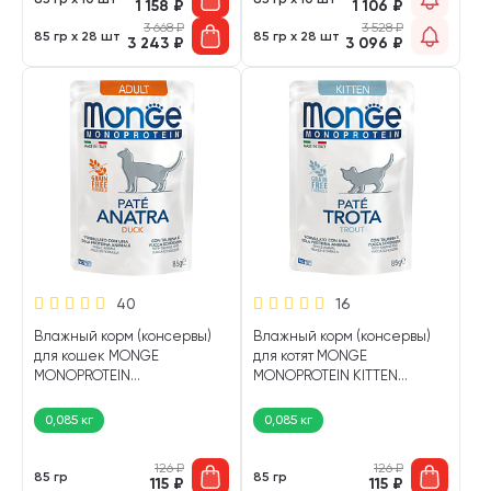
1 158
₽
1 106
₽
3 668
₽
3 528
₽
85 гр х 28 шт
85 гр х 28 шт
3 243
₽
3 096
₽
40
16
Влажный корм (консервы)
Влажный корм (консервы)
для кошек MONGE
для котят MONGE
MONOPROTEIN
MONOPROTEIN KITTEN
монобелковые утка пауч (85
монобелковые форель пауч
гр)
(85 гр)
0,085 кг
0,085 кг
126
₽
126
₽
85 гр
85 гр
115
₽
115
₽