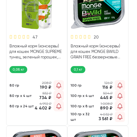
47
20
Влажный корм (консервы)
Влажный корм (консервы)
для кошек MONGE SUPREME
для кошек MONGE BWILD
тунец, зеленый горошек,
GRAIN FREE беззерновые
мини морковь пауч (80 гр)
треска, овощи (100 гр)
0,08 кг
0,1 кг
208
₽
126
₽
80 гр
100 гр
190
₽
116
₽
832
₽
504
₽
80 гр х 4 шт
100 гр х 4 шт
734
₽
445
₽
4 992
₽
1 008
₽
80 гр х 24 шт
100 гр х 8 шт
4 402
₽
890
₽
100 гр х 32
4 032
₽
3 561
₽
шт