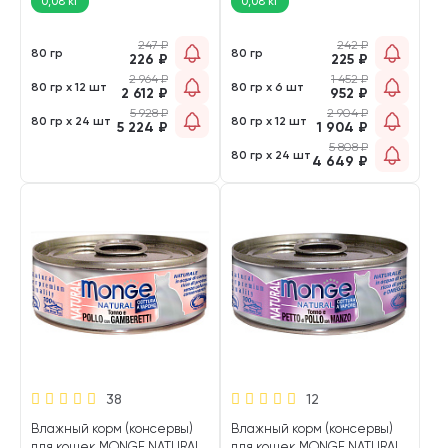
0,08 кг
0,08 кг
247
₽
242
₽
80 гр
80 гр
226
₽
225
₽
2 964
₽
1 452
₽
80 гр х 12 шт
80 гр х 6 шт
2 612
₽
952
₽
5 928
₽
2 904
₽
80 гр х 24 шт
80 гр х 12 шт
5 224
₽
1 904
₽
5 808
₽
80 гр х 24 шт
4 649
₽
38
12
Влажный корм (консервы)
Влажный корм (консервы)
для кошек MONGE NATURAL
для кошек MONGE NATURAL