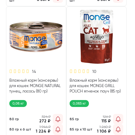
шт
шт
14
10
Влажный корм (консервы)
Влажный корм (консервы)
для кошек MONGE NATURAL
для кошек MONGE GRILL
тунец, лосось (80 гр)
POUCH ягненок пауч (85 гр)
0,08 кг
0,085 кг
324
₽
126
₽
80 гр
85 гр
272
₽
115
₽
1 944
₽
1 260
₽
80 гр х 6 шт
85 гр х 10 шт
1 224
₽
1 106
₽