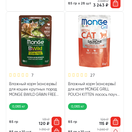
3 668
₽
85 гр х 28 шт
3 243
₽
7
27
Влажный корм (консервы)
Влажный корм (консервы)
для кошек крупных пород
для котят MONGE GRILL
MONGE BWILD GRAIN FREE
POUCH KITTEN лосось пауч
беззерновые мясо буйвола,
(85 гр)
овощи в соусе пауч (85 гр)
0,085 кг
0,085 кг
131
₽
126
₽
85 гр
85 гр
120
₽
115
₽
1 310
₽
1 260
₽
85 гр х 10 шт
85 гр х 10 шт