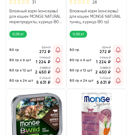
31
28
Влажный корм (консервы)
Влажный корм (консервы)
для кошек MONGE NATURAL
для кошек MONGE NATURAL
морепродукты, курица (80
тунец, курица (80 гр)
гр)
0,08 кг
0,08 кг
324
₽
324
₽
80 гр
80 гр
272
₽
272
₽
1 944
₽
1 944
₽
80 гр х 6 шт
80 гр х 6 шт
1 224
₽
1 224
₽
3 888
₽
3 888
₽
80 гр х 12 шт
80 гр х 12 шт
2 450
₽
2 450
₽
7 776
₽
7 776
₽
80 гр х 24 шт
80 гр х 24 шт
5 631
₽
5 631
₽