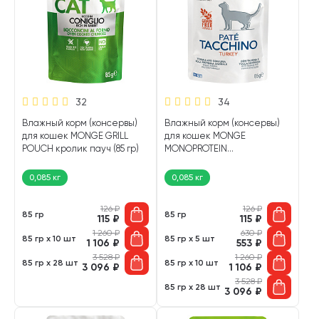
32
34
Влажный корм (консервы)
Влажный корм (консервы)
для кошек MONGE GRILL
для кошек MONGE
POUCH кролик пауч (85 гр)
MONOPROTEIN
монобелковые индейка
пауч (85 гр)
0,085 кг
0,085 кг
126
₽
126
₽
85 гр
85 гр
115
₽
115
₽
1 260
₽
630
₽
85 гр х 10 шт
85 гр х 5 шт
1 106
₽
553
₽
3 528
₽
1 260
₽
85 гр х 28 шт
85 гр х 10 шт
3 096
₽
1 106
₽
3 528
₽
85 гр х 28 шт
3 096
₽