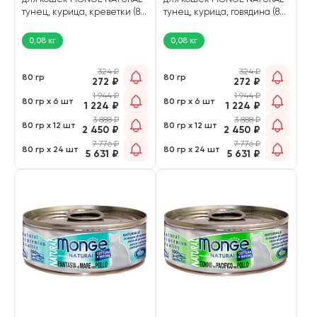
тунец, курица, креветки (80
тунец, курица, говядина (80
гр)
гр)
0,08 кг
0,08 кг
324
₽
324
₽
80 гр
80 гр
272
₽
272
₽
1 944
₽
1 944
₽
80 гр х 6 шт
80 гр х 6 шт
1 224
₽
1 224
₽
3 888
₽
3 888
₽
80 гр х 12 шт
80 гр х 12 шт
2 450
₽
2 450
₽
7 776
₽
7 776
₽
80 гр х 24 шт
80 гр х 24 шт
5 631
₽
5 631
₽