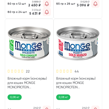
3 888
₽
3 528
₽
80 гр х 12 шт
85 гр х 28 шт
2 450
₽
3 096
₽
7 776
₽
80 гр х 24 шт
5 631
₽
22
44
Влажный корм (консервы)
Влажный корм (консервы)
для кошек MONGE
для кошек MONGE
MONOPROTEIN
MONOPROTEIN
монобелковые хлопья
монобелковые хлопья
кролик (80 гр)
говядина (80 гр)
0,08 кг
0,08 кг
242
₽
242
₽