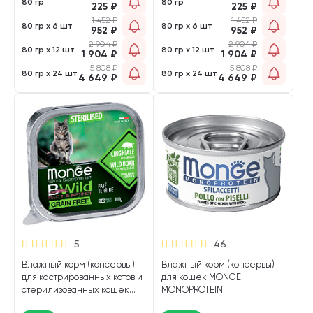
80 гр
80 гр
225
₽
225
₽
1 452
₽
1 452
₽
80 гр х 6 шт
80 гр х 6 шт
952
₽
952
₽
2 904
₽
2 904
₽
80 гр х 12 шт
80 гр х 12 шт
1 904
₽
1 904
₽
5 808
₽
5 808
₽
80 гр х 24 шт
80 гр х 24 шт
4 649
₽
4 649
₽
5
46
Влажный корм (консервы)
Влажный корм (консервы)
для кастрированных котов и
для кошек MONGE
стерилизованных кошек
MONOPROTEIN
MONGE BWILD GRAIN FREE
монобелковые хлопья