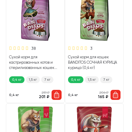
38
3
Сухой корм для
Сухой корм для кошек
кастрированных котов и
BANDITOS СОЧНАЯ КУРИЦА
стерилизованных кошек
курица (0,4 кг)
BANDITOS АРОМАТНЫЙ
ЯГНЕНОК ягненок (0,4 кг)
0,4 кг
1,5 кг
7 кг
0,4 кг
1,5 кг
7 кг
251
₽
206
₽
0,4 кг
0,4 кг
201
₽
165
₽