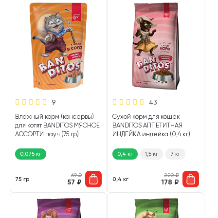
9
43
Влажный корм (консервы)
Сухой корм для кошек
для котят BANDITOS МЯСНОЕ
BANDITOS АППЕТИТНАЯ
АССОРТИ пауч (75 гр)
ИНДЕЙКА индейка (0,4 кг)
0,075 кг
0,4 кг
1,5 кг
7 кг
69
₽
222
₽
75 гр
0,4 кг
57
₽
178
₽