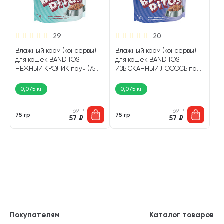
29
20
Влажный корм (консервы)
Влажный корм (консервы)
для кошек BANDITOS
для кошек BANDITOS
НЕЖНЫЙ КРОЛИК пауч (75
ИЗЫСКАННЫЙ ЛОСОСЬ пауч
гр)
(75 гр)
0,075 кг
0,075 кг
69
₽
69
₽
75 гр
75 гр
57
₽
57
₽
Покупателям
Каталог товаров