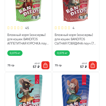
45
4
Влажный корм (консервы)
Влажный корм (консервы)
для кошек BANDITOS
для кошек BANDITOS
АППЕТИТНАЯ КУРОЧКА пауч
СЫТНАЯ ГОВЯДИНА пауч (75
(75 гр)
гр)
0,075 кг
0,075 кг
69
₽
69
₽
75 гр
75 гр
57
₽
57
₽