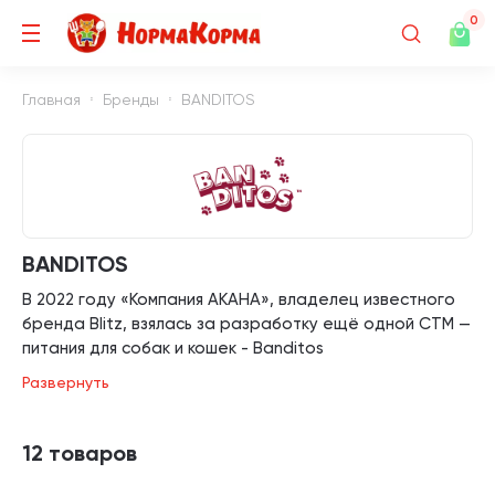
0
Главная
Бренды
BANDITOS
BANDITOS
В 2022 году «Компания АКАНА», владелец известного
бренда Blitz, взялась за разработку ещё одной СТМ —
питания для собак и кошек - Banditos
Развернуть
Banditos — настоящий продукт масс-маркета, в
лучшем понимании этого слова.
12 товаров
Интересный и доступный, симпатичный и понятный.
На первом месте в кормах бренда — всегда мясной