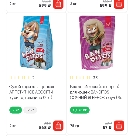
856
₽
856
₽
хвостатого бандита. И указан не просто его возраст,
2 кг
2 кг
599
₽
599
₽
а в том числе — характер, вкусы, страхи и симпатии!
2
33
Сухой корм для щенков
Влажный корм (консервы)
АППЕТИТНОЕ АССОРТИ
для кошек BANDITOS
курица, говядина (2 кг)
СОЧНЫЙ ЯГНЕНОК пауч (75
гр)
2 кг
12 кг
0,075 кг
811
₽
69
₽
2 кг
75 гр
568
₽
57
₽