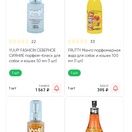
22
33
YUUP! FASHION СЕВЕРНОЕ
FRUTTY Манго парфюмерная
СИЯНИЕ парфюм-блеск для
вода для собак и кошек 100
собак и кошек 50 мл (1 шт)
мл (1 шт)
1 шт
1 шт
1 648
₽
532
₽
1 шт
1 шт
1 567
₽
395
₽