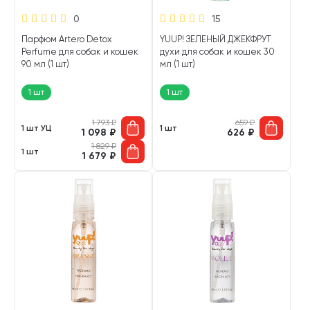
0
15
Парфюм Artero Detox
YUUP! ЗЕЛЕНЫЙ ДЖЕКФРУТ
Perfume для собак и кошек
духи для собак и кошек 30
90 мл (1 шт)
мл (1 шт)
1 шт
1 шт
1 793
₽
659
₽
1 шт УЦ
1 шт
1 098
₽
626
₽
1 829
₽
1 шт
1 679
₽