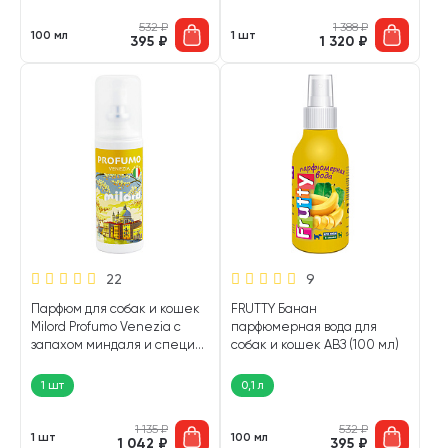
532
₽
1 388
₽
100 мл
1 шт
395
₽
1 320
₽
22
9
Парфюм для собак и кошек
FRUTTY Банан
Milord Profumo Venezia с
парфюмерная вода для
запахом миндаля и специй
собак и кошек АВЗ (100 мл)
100 мл (1 шт)
1 шт
0,1 л
1 135
₽
532
₽
1 шт
100 мл
1 042
₽
395
₽