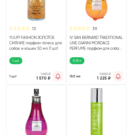
13
39
YUUP! FASHION ЗОЛОТОЕ
IV SAN BERNARD TRADITIONAL
СИЯНИЕ парфюм-блеск для
LINE GIANNI MORDACE
собак и кошек 50 мл (1 шт)
PERFUME парфюм для собак
и кошек (150 мл)
1 шт
0,15 л
1 651
₽
1 520
₽
1 шт
150 мл
1 570
₽
1 225
₽