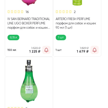
16
2
IV SAN BERNARD TRADITIONAL
ARTERO FRESH PERFUME
LINE UGO BOXER PERFUME
парфюм для собак и кошек
парфюм для собак и кошек
90 мл (1 шт)
(150 мл)
0,15 л
1 шт
1 520
₽
1 829
₽
150 мл
1 шт
1 225
₽
1 679
₽