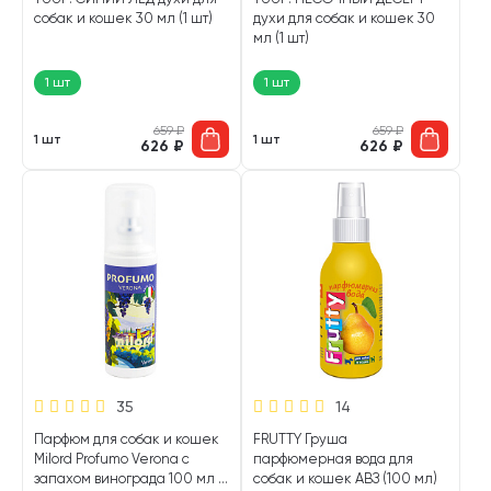
собак и кошек 30 мл (1 шт)
духи для собак и кошек 30
мл (1 шт)
1 шт
1 шт
659
₽
659
₽
1 шт
1 шт
626
₽
626
₽
35
14
Парфюм для собак и кошек
FRUTTY Груша
Milord Profumo Verona с
парфюмерная вода для
запахом винограда 100 мл (1
собак и кошек АВЗ (100 мл)