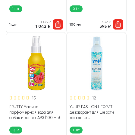
шт)
1 шт
0,1 л
1 135
₽
532
₽
1 шт
100 мл
1 042
₽
395
₽
15
12
FRUTTY Малина
YUUP! FASHION НЕФРИТ
парфюмерная вода для
дезодорант для шерсти
собак и кошек АВЗ (100 мл)
животных
парфюмированный 300 мл
(1 шт)
0,1 л
1 шт