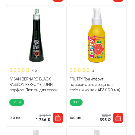
45
2
IV SAN BERNARD BLACK
FRUTTY Грейпфрут
PASSION PERFUME LUPIN
парфюмерная вода для
парфюм Люпен для собак и
собак и кошек АВЗ (100 мл)
кошек (150 мл)
0,15 л
0,1 л
2 154
₽
532
₽
150 мл
100 мл
1 736
₽
395
₽