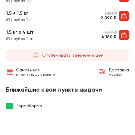
697 руб за 1 кг
1,5 + 1,5 кг
2 322
₽
2 090
₽
697 руб за 1 кг
1,5 кг х 4 шт
4 644
₽
4 180
₽
697 руб за 1 шт
Отслеживать изменение цен
Самовывоз
Доставка
в пунктах вашего региона
курьером
Ближайшие к вам пункты выдачи
НормаКорма