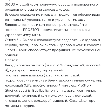
SIRIUS — сухой корм премиум-класса для полноценного
ежедневного рациона взрослых кошек.
Высокое содержание мясных ингредиентов обеспечивает
оптимальный уровень белка и укрепляет мышцы.
Баланс витаминов и комплекса пробиотиков 4-го
поколения PROSTOR+ нормализует пищеварение и
укрепляет иммунитет.
Омега 3 и Омега 6 способствуют поддержанию здоровья
сердца, мозга, нервной системы, здоровья кожи и красоты
шерсти. Корм способствует профилактике мочекаменной
болезни.
Состав:
Дегидрированное мясо (птица 25%, говядина 4%, лосось 4
%), кукуруза, пшеница, жир куриный,
растительные волокна (источник клетчатки),
гидролизованные мясные белки, дрожжи пивные сухие, жир
лососевый 0,8%, пробиотический комплекс ProStor+
(Bacillus subtillis, Bacillus licheniformis, автолизат пивных
дрожжей, пектиновый комплекс, эхинацея, ромашка),
клюква сушеная, сельдерей сушеный, Юкка Шидигера,
метионин, таурин.