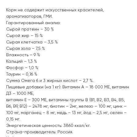
Корм не содержит искусственных красителей,
ароматизаторов, ГМИ.
Гарантированный анализ:
Сырой протеин – 30 %
Сырой жир – 15 %
Сырая клетчатка – 3,5 %
Сырая зола – 7,5 %
Влажность – 9 %
Кальций – 1,3 %
Фосфор – 1,0 %
Таурин – 0,16 %
Сумма Омега 6 и 3 жирных кислот – 2,7 %.
Пищевые добавки (на 1 кг): Витамин А – 18 000 МЕ, витамин
Д3 – 1000 МЕ,
витамин Е – 300 МЕ, витамины группы В (В1, В2, В3, В4, В5,
В6, В9, В12) – 2478 мг, биотин – 2мг, железо – 100 мг, цинк –
100 мг, марганец – 8 мг, медь – 13 мг, йод – 2,5 мг, селен –
0,15 мг.
Энергетическая ценность: 3860 ккал/кг.
Страна-производитель: Россия.