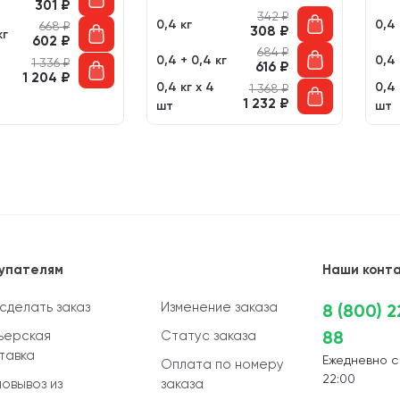
301
₽
342
₽
0,4 кг
0,4 
668
₽
308
₽
кг
602
₽
684
₽
0,4 + 0,4 кг
0,4 
1 336
₽
616
₽
1 204
₽
0,4 кг х 4
0,4 
1 368
₽
1 232
₽
шт
шт
упателям
Наши конт
 сделать заказ
Изменение заказа
8 (800) 
88
ьерская
Статус заказа
тавка
Ежедневно с
Оплата по номеру
22:00
овывоз из
заказа