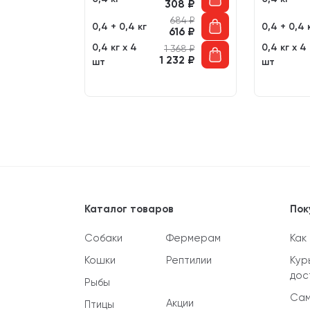
308
₽
333
₽
684
₽
300
₽
0,4 + 0,4 кг
0,4 + 0,4 
616
₽
666
₽
0,4 кг х 4
0,4 кг х 4
1 368
₽
600
₽
1 232
₽
шт
шт
 332
₽
 200
₽
Каталог товаров
Пок
Собаки
Фермерам
Как
Кошки
Рептилии
Кур
дос
Рыбы
Сам
Акции
Птицы