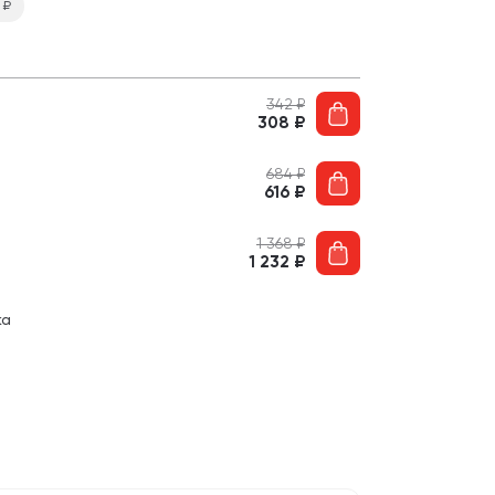
6
₽
342
₽
308
₽
684
₽
616
₽
1 368
₽
1 232
₽
ка