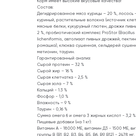
Корм имеет высокие вкусовые качества!
Состав:
Дегидрированное мясо курицы – 20 %, лосось – 
куриный, растительные волокна (источник кле
мясные белки, кукурузный глютен, дрожжи пивн
2 %, пробиотический комплекс ProStor (Bacillus su
licheniformis, автолизат пивных дрожжей, пекти
ромашка), клюква сушенная, сельдерей сушен
метионин, таурин.
Гарантированный анализ:
Сырой протеин – 32 %
Сырой жир – 16 %
Сырая клетчатка - 2,5 %
Сырая зола – 7 %
Кальций - 1.3 %
Фосфор - 1,0 %
Влажность – 9 %
Таурин - 0,16 %
Сумма омега 6 и омега 3 жирных кислот - 3,2 %
Пищевые добавки (на 1 кг):
Витамин А - 18000 МЕ, витамин Д3 - 1500 МЕ, в
группы В (В1, В2, В3, В4, В5, В6, В9, В12) - 2478 м