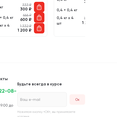
308
₽
333
₽
кг
684
₽
300
₽
0,4 + 0,4 кг
616
₽
666
₽
+ 0,4 кг
0,4 кг х 4
1 368
₽
600
₽
1 232
₽
шт
кг х 4
1 332
₽
1 200
₽
акты
Будьте всегда в курсе
222-08-
Ваш e-mail
 9:00 до
Нажимая кнопку «ОК», вы принимаете
условия