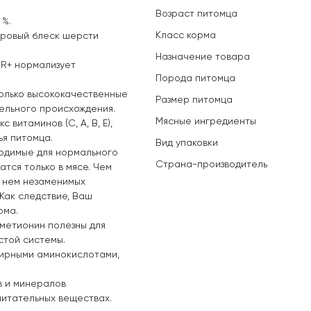
Возраст питомца
 %.
Класс корма
оровый блеск шерсти
Назначение товара
OR+ нормализует
Порода питомца
олько высококачественные
Размер питомца
ельного происхождения.
Мясные ингредиенты
витаминов (C, A, B, E),
ья питомца.
Вид упаковки
одимые для нормального
Страна-производитель
тся только в мясе. Чем
в нем незаменимых
Как следствие, Ваш
рма.
 метионин полезны для
стой системы.
жирными аминокислотами,
в и минералов
питательных веществах.