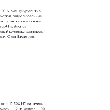
10 %, рис, кукуруза, жир
тчатки), гидролизованные
ые сухие, жир лососевый -
btillis, Bacillus
новый комплекс, эхинацея,
ный, Юкка Шидигера,
.
итамин Е-300 МЕ, витамины
г, биотин – 2 мг, железо - 100