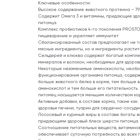
Ключевые особенности:
Высокое содержание животного протеина – 79
Содержит Омега 3 и витамины, придающие зд
питомца.
Комплекс пробиотиков 4-го поколения PROST
пищеварение и укрепляет иммунитет
Сбалансированный состав предполагает не т
мясные ингредиенты, но и ингредиенты растит
Сельдерей и клюква содержат богатый комплекс 
минералов и волокон, необходимых для здоров
Некоторые незаменимые аминокислоты, необх
функционирования организма питомца, содержа
больше животного белка в корме, тем больше 
аминокислот и тем больше его питательность. 
питомец насыщается меньшим количеством ко
Активные добавки, в составе корма, такие как:
здоровья печени, туарин для сердечно-сосуди
Лососевый и куриный жиры в составе богаты 
придающими здоровый блеск шерсти питомца.
Соотношение питательных веществ, витамино
обеспечивает суточную потребность во всех 