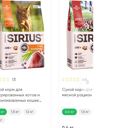
13
46
ой корм для
Сухой корм для кошек SIRIUS
трированных котов и
мясной рацион (0,4 кг)
рилизованных кошек
US утка, клюква (0,4 кг)
 кг
1,5 кг
12 кг
0,4 кг
1,5 кг
12 кг
кг
342
₽
0,4 кг