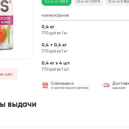
0,4 кг
от 308
₽
1,5 кг
от 1 037
₽
12 кг
от 5 95
НАИМЕНОВАНИЕ
0,4 кг
770 руб за 1 кг
0,4 + 0,4 кг
770 руб за 1 кг
0,4 кг х 4 шт
770 руб за 1 шт
ие цен
Самовывоз
Достав
в пунктах вашего региона
курьером
ты выдачи