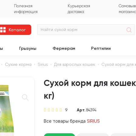
Полезная
Курьерская
Самовыво
информация
доставка
магазин
Каталог
цы
Грызуны
Фермерам
Рептилии
Сухие корма
Sirius
Для взрослых кошек
Сухой корм для к
Сухой корм для кошек 
кг)
9
Арт.
84394
Все товары бренда
SIRIUS