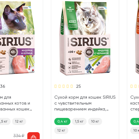
36
25
м для
Сухой корм для кошек SIRIUS
Сух
анных котов и
с чувствительным
кас
ованных кошек
пищеварением индейка,
сте
ейка, курица (0,4
черника (0,4 кг)
SIRI
1,5 кг
12 кг
0,4 кг
1,5 кг
10 кг
0,4
12 кг
10 
334
₽