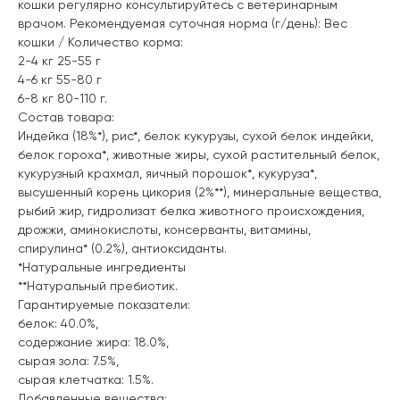
кошки регулярно консультируйтесь с ветеринарным
врачом. Рекомендуемая суточная норма (г/день): Вес
кошки / Количество корма:
2-4 кг 25-55 г
4-6 кг 55-80 г
6-8 кг 80-110 г.
Состав товара:
Индейка (18%*), рис*, белок кукурузы, сухой белок индейки,
белок гороха*, животные жиры, сухой растительный белок,
кукурузный крахмал, яичный порошок*, кукуруза*,
высушенный корень цикория (2%**), минеральные вещества,
рыбий жир, гидролизат белка животного происхождения,
дрожжи, аминокислоты, консерванты, витамины,
спирулина* (0.2%), антиоксиданты.
*Натуральные ингредиенты
**Натуральный пребиотик.
Гарантируемые показатели:
белок: 40.0%,
содержание жира: 18.0%,
сырая зола: 7.5%,
сырая клетчатка: 1.5%.
Добавленные вещества: