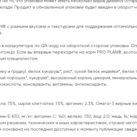
а то, что упаковка может иметь несколько видов дизайна (стар
складе. Продукт в обновленной упаковке будет введен в оборот 
N® с разными вкусами и текстурами для поддержания оптимальн
.
в калькуляторе по QR-коду на оборотной стороне упаковки. Оп
 питомца. Если вы впервые переходите на корм PRO PLAN®, воспо
ным специалистом.
ку и грудку), белок кукурузы*, рис*, сухой белок индейки*, белок
ный порошок*, кукуруза*, высушенный корень цикория, минеральн
нокислоты, консерванты, витамины, антиоксиданты.
ла: 7.5%, сырая клетчатка: 1.5%, аргинин: 2.3%, Омега-3 жирные ки
н E: 670; мг/кг: витамин C: 140; железо: 130; йод: 2.0; медь: 14; мар
ом решении, технических и иных характеристиках, стране-изго
 основана на последних доступных к моменту публикации сведе