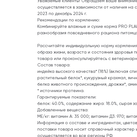
Уважаемые клиенты! Обращаем ваше внимание н
осуществляется в зависимости от наличия на 
2023 по декабрь 2024 г.
Рекомендации по кормлению:
Комбинируйте влажные и сухие корма PRO PLA
разнообразия повседневного рациона питомца
Рассчитайте индивидуальную норму кормления 
образа жизни, возраста и состояния здоровья
товара или проконсультируйтесь с ветеринар
Состав товара:
индейка высокого качества* (18%) (включая спин
растительный белок*, кукурузный крахмал, яич
белка животного происхождения, дрожжи*, ами
* источники протеина.
Гарантируемые показатели:
белок: 40.0%, содержание жира: 18.0%, сырая зо
Добавленные вещества:
МЕ/кг: витамин А: 35 000; витамин Д3: 970; витами
Информация о составе и ингредиентах, цветов
поставки товара носит справочный характер и
осуществляется во все регионы РФ.