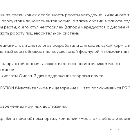
нная среди кошек особенность работы желудочно-кишечного тр
родуктов или компонентов корма, а также сбоями в работе отд
ы рвоты, а его стул нестабилен (запоры чередуются с диареей)
ржать работу пищеварительной системы.
циалистов и диетологов разработала для кошек сухой корм с 
онный корм обладает легкоусвояемой формулой и подходит для
годаря отобранным высококачественным источникам белка
итомцев
 кислоты Омега-3 для поддержания здоровья почек
GESTION (Чувствительное пищеварение) — это полюбившийся PRO 
овременных научных достижений.
Скрябина признаёт экспертизу компании «Нестле» в области кор