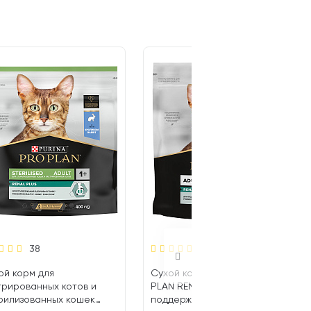
38
36
ой корм для
Сухой корм для кошек PRO
трированных котов и
PLAN RENAL PLUS для
рилизованных кошек
поддержания здоровья