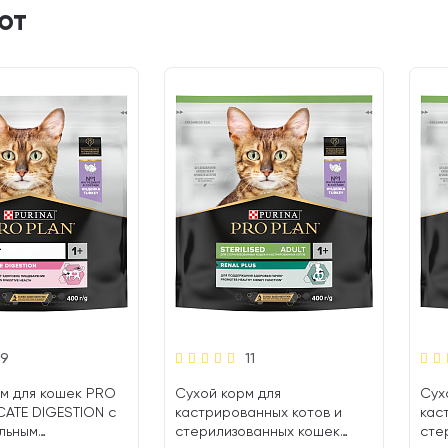
ют
9
11
м для кошек PRO
Сухой корм для
Сух
CATE DIGESTION с
кастрированных котов и
кас
льным
стерилизованных кошек
сте