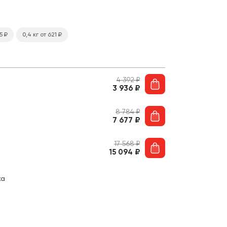
25
₽
0,4 кг
от 621
₽
4 392
₽
3 936
₽
8 784
₽
7 677
₽
17 568
₽
15 094
₽
ка