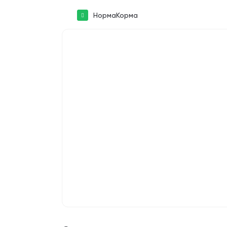
НормаКорма