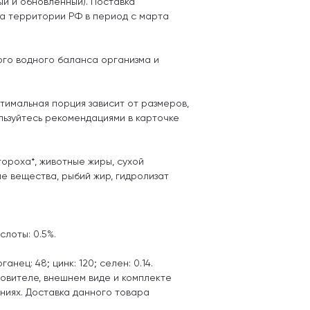
ый и обновленный). Поставка
на территории РФ в период с марта
ого водного баланса организма и
тимальная порция зависит от размеров,
льзуйтесь рекомендациями в карточке
 гороха*, животные жиры, сухой
ые вещества, рыбий жир, гидролизат
слоты: 0.5%.
ганец: 48; цинк: 120; селен: 0.14.
товителе, внешнем виде и комплекте
ниях. Доставка данного товара