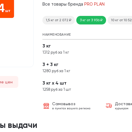
Все товары бренда
PRO PLAN
1,5 кг
от 2 072
₽
3 кг
от 3 936
₽
10 кг
от 10 5
НАИМЕНОВАНИЕ
3 кг
1312 руб за 1 кг
3 + 3 кг
1280 руб за 1 кг
ие цен
3 кг х 4 шт
1258 руб за 1 шт
Самовывоз
Достав
в пунктах вашего региона
курьером
ты выдачи