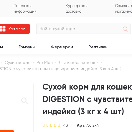
Полезная
Курьерская
Самовыво
информация
доставка
магазин
Каталог
цы
Грызуны
Фермерам
Рептилии
Сухие корма
Pro Plan
Для взрослых кошек
TION с чувствительным пищеварением индейка (3 кг х 4 шт)
Сухой корм для кошек
DIGESTION с чувстви
индейка (3 кг х 4 шт)
43
Арт.
75512х4