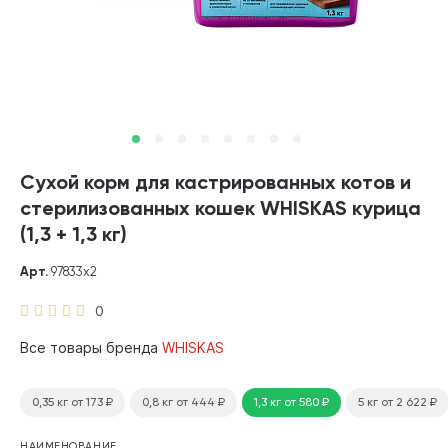
Сухой корм для кастрированных котов и
стерилизованных кошек WHISKAS курица
(1,3 + 1,3 кг)
Арт.
97833х2
0
Все товары бренда
WHISKAS
0,35 кг
от 173
₽
0,8 кг
от 444
₽
1,3 кг
от 580
₽
5 кг
от 2 622
₽
НАИМЕНОВАНИЕ