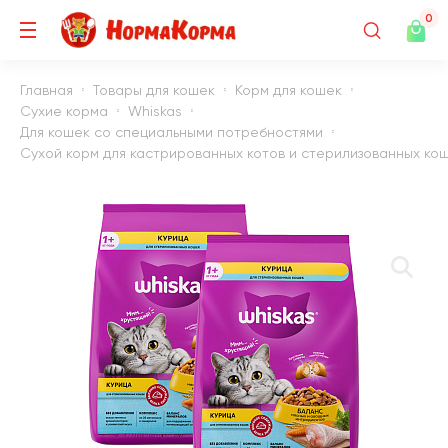
0
Главная
Товары для кошек
Корм для кошек
Сухие корма
Whiskas
Для кошек со специальными потребностями
Сухой корм для кастрированных котов и стерилизованных кошек