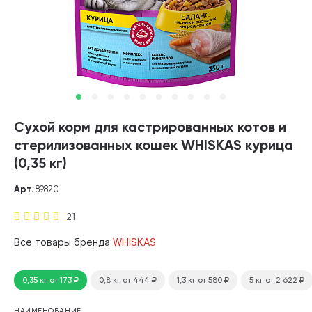
Сухой корм для кастрированных котов и
стерилизованных кошек WHISKAS курица
(0,35 кг)
Арт.
89820
21
Все товары бренда
WHISKAS
0,35 кг
от 173
₽
0,8 кг
от 444
₽
1,3 кг
от 580
₽
5 кг
от 2 622
₽
НАИМЕНОВАНИЕ