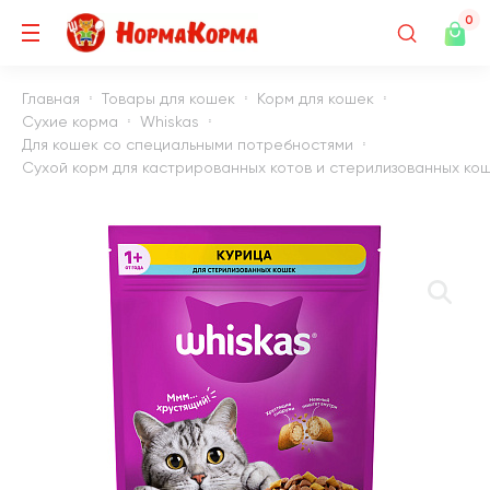
0
Главная
Товары для кошек
Корм для кошек
Сухие корма
Whiskas
Для кошек со специальными потребностями
Сухой корм для кастрированных котов и стерилизованных кош