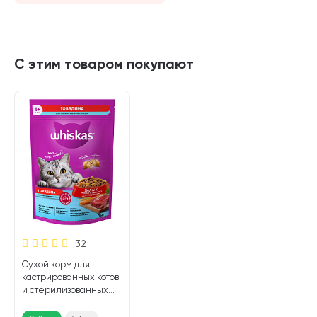
С этим товаром покупают
32
Сухой корм для
кастрированных котов
и стерилизованных
кошек WHISKAS
говядина (0,35 кг)