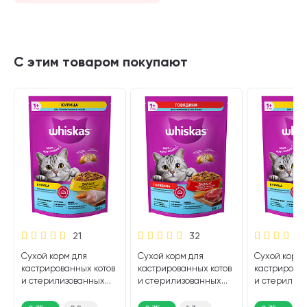
С этим товаром покупают
21
32
Сухой корм для
Сухой корм для
Сухой корм 
кастрированных котов
кастрированных котов
кастрирован
и стерилизованных
и стерилизованных
и стерилиз
кошек WHISKAS
кошек WHISKAS
кошек WHIS
курица (0,35 кг)
говядина (0,35 кг)
курица (0,35