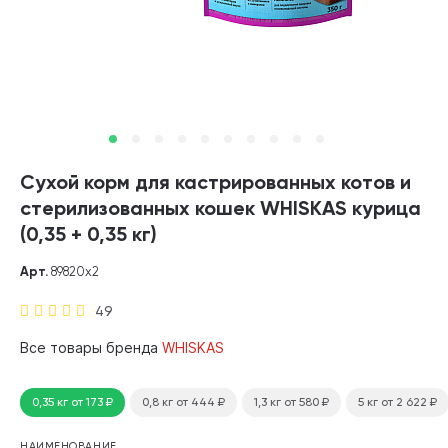
Сухой корм для кастрированных котов и
стерилизованных кошек WHISKAS курица
(0,35 + 0,35 кг)
Арт.
89820х2
49
Все товары бренда
WHISKAS
0,35 кг
от 173
₽
0,8 кг
от 444
₽
1,3 кг
от 580
₽
5 кг
от 2 622
₽
НАИМЕНОВАНИЕ