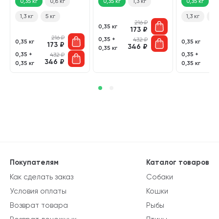
0,35 кг
0,8 кг
0,35 кг
1,3 кг
0,35 кг
0
1,3 кг
5 кг
1,3 кг
5 к
216
₽
0,35 кг
173
₽
216
₽
0,35 +
432
₽
0,35 кг
0,35 кг
173
₽
1
346
₽
0,35 кг
0,35 +
0,35 +
432
₽
346
₽
3
0,35 кг
0,35 кг
Покупателям
Каталог товаров
Как сделать заказ
Собаки
Условия оплаты
Кошки
Возврат товара
Рыбы