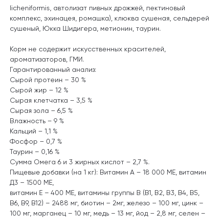
licheniformis, автолизат пивных дрожжей, пектиновый
комплекс, эхинацея, ромашка), клюква сушеная, сельдерей
сушеный, Юкка Шидигера, метионин, таурин.
Корм не содержит искусственных красителей,
ароматизаторов, ГМИ.
Гарантированный анализ:
Сырой протеин – 30 %
Сырой жир – 12 %
Сырая клетчатка – 3,5 %
Сырая зола – 6,5 %
Влажность – 9 %
Кальций – 1,1 %
Фосфор – 0,7 %
Таурин – 0,16 %
Сумма Омега 6 и 3 жирных кислот – 2,7 %.
Пищевые добавки (на 1 кг): Витамин А – 18 000 МЕ, витамин
Д3 – 1500 МЕ,
витамин Е – 400 МЕ, витамины группы В (В1, В2, В3, В4, В5,
В6, В9, В12) – 2488 мг, биотин – 2мг, железо – 100 мг, цинк –
100 мг, марганец – 10 мг, медь – 13 мг, йод – 2,8 мг, селен –