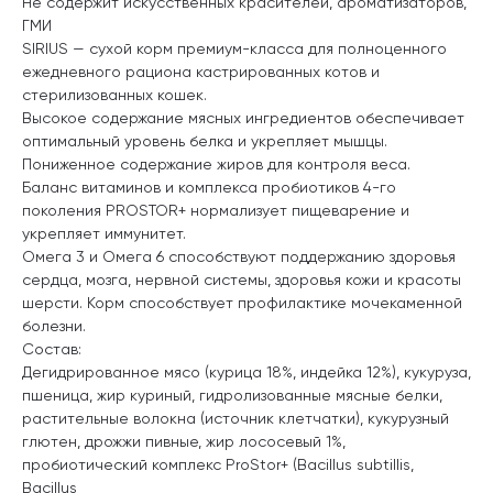
Не содержит искусственных красителей, ароматизаторов,
ГМИ
SIRIUS — сухой корм премиум-класса для полноценного
ежедневного рациона кастрированных котов и
стерилизованных кошек.
Высокое содержание мясных ингредиентов обеспечивает
оптимальный уровень белка и укрепляет мышцы.
Пониженное содержание жиров для контроля веса.
Баланс витаминов и комплекса пробиотиков 4-го
поколения PROSTOR+ нормализует пищеварение и
укрепляет иммунитет.
Омега 3 и Омега 6 способствуют поддержанию здоровья
сердца, мозга, нервной системы, здоровья кожи и красоты
шерсти. Корм способствует профилактике мочекаменной
болезни.
Состав:
Дегидрированное мясо (курица 18%, индейка 12%), кукуруза,
пшеница, жир куриный, гидролизованные мясные белки,
растительные волокна (источник клетчатки), кукурузный
глютен, дрожжи пивные, жир лососевый 1%,
пробиотический комплекс ProStor+ (Bacillus subtillis,
Bacillus