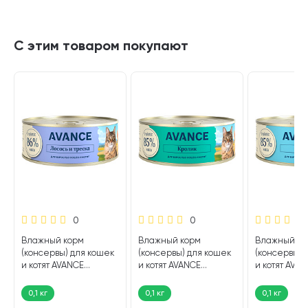
С этим товаром покупают
0
0
Влажный корм
Влажный корм
Влажный ко
(консервы) для кошек
(консервы) для кошек
(консервы) 
и котят AVANCE
и котят AVANCE
и котят AVA
HOLISTIC лосось,
HOLISTIC кролик (100
HOLISTIC лос
треска (100 гр)
гр)
гр)
0,1 кг
0,1 кг
0,1 кг