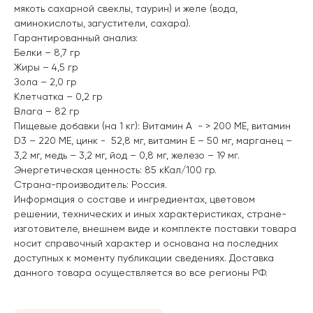
мякоть сахарной свеклы, таурин) и желе (вода,
аминокислоты, загустители, сахара).
Гарантированный анализ:
Белки – 8,7 гр
Жиры – 4,5 гр
Зола – 2,0 гр
Клетчатка – 0,2 гр
Влага – 82 гр
Пищевые добавки (на 1 кг): Витамин А - > 200 МЕ, витамин
D3 – 220 МЕ, цинк - 52,8 мг, витамин Е – 50 мг, марганец –
3,2 мг, медь – 3,2 мг, йод – 0,8 мг, железо – 19 мг.
Энергетическая ценность: 85 кКал/100 гр.
Страна-производитель: Россия.
Информация о составе и ингредиентах, цветовом
решении, технических и иных характеристиках, стране-
изготовителе, внешнем виде и комплекте поставки товара
носит справочный характер и основана на последних
доступных к моменту публикации сведениях. Доставка
данного товара осуществляется во все регионы РФ.