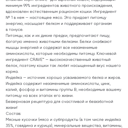
минимум 99% ингредиентов животного происхождения,
вдохновлен естественным рационом кошки. Ингредиент
№ 1 в нем — настоящее мясо. Это придает питомцу
энергию, насыщает белком и поддерживает организм
в тонусе.
Питомцы, как и их дикие предки, предпочитают пищу,
богатую именно животными белками. Белки снабжают
мышцы энергией и содержат все незаменимые
аминокислоты, которые необходимы питомцу. Ключевой
ингредиент CRAVE™ — высококачественный животный
белок, поэтому кошки так любят насыщенный вкус нашего
корма.
Индейка — источник хорошо усваиваемого белка и жиров.
Индейка содержит незаменимые аминокислоты, цинк,
калий, фосфор и витамины группы В, необходимые вашему
питомцу на всех этапах его жизни.
Беззерновая рецептура для счастливой и беззаботной
жизни!
Состав:
Мясные кусочки (мясо и субпродукты (в том числе индейка
35%, говядина и курица), минеральные вещества, витамины,