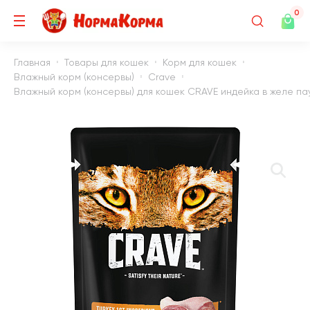
0
Главная
Товары для кошек
Корм для кошек
Влажный корм (консервы)
Crave
Влажный корм (консервы) для кошек CRAVE индейка в желе пау