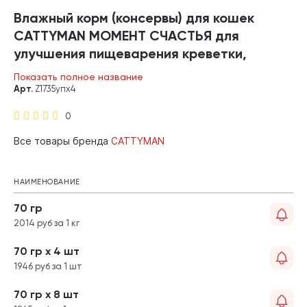
Влажный корм (консервы) для кошек
CATTYMAN МОМЕНТ СЧАСТЬЯ для
улучшения пищеварения креветки,
японский тунец бонито пауч (70 гр х 4
Показать полное название
шт)
Арт.
Z1735упх4
0
Все товары бренда
CATTYMAN
НАИМЕНОВАНИЕ
70 гр
2014 руб за 1 кг
70 гр х 4 шт
1946 руб за 1 шт
70 гр х 8 шт