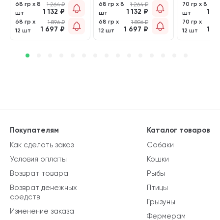
68 гр х 8
68 гр х 8
70 гр х 8
1 264
₽
1 264
₽
1
1 132
₽
1 132
₽
1 0
шт
шт
шт
68 гр х
68 гр х
70 гр х
1 896
₽
1 896
₽
1 
1 697
₽
1 697
₽
1 6
12 шт
12 шт
12 шт
Покупателям
Каталог товаров
Как сделать заказ
Собаки
Условия оплаты
Кошки
Возврат товара
Рыбы
Возврат денежных
Птицы
средств
Грызуны
Изменение заказа
Фермерам