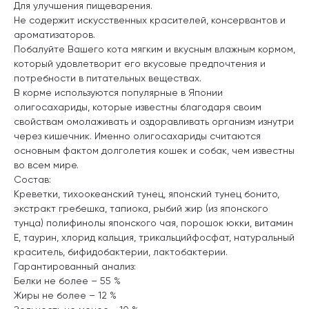
Для улучшения пищеварения.
Не содержит искусственных красителей, консервантов и
ароматизаторов.
Побалуйте Вашего кота мягким и вкусным влажным кормом,
который удовлетворит его вкусовые предпочтения и
потребности в питательных веществах.
В корме используются популярные в Японии
олигосахариды, которые известны благодаря своим
свойствам омолаживать и оздоравливать организм изнутри
через кишечник. Именно олигосахариды считаются
основным фактом долголетия кошек и собак, чем известны
во всем мире.
Состав:
Креветки, тихоокеанский тунец, японский тунец бонито,
экстракт гребешка, тапиока, рыбий жир (из японского
тунца) полифинолы японского чая, порошок юкки, витамин
Е, таурин, хлорид кальция, трикальцийфосфат, натуральный
краситель, бифидобактерии, лактобактерии.
Гарантированный анализ:
Белки не более – 55 %
Жиры не более – 12 %