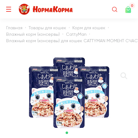
0
Главная
Товары для кошек
Корм для кошек
Влажный корм (консервы)
CattyMan
Влажный корм (консервы) для кошек CATTYMAN МОМЕНТ СЧАСТЬ