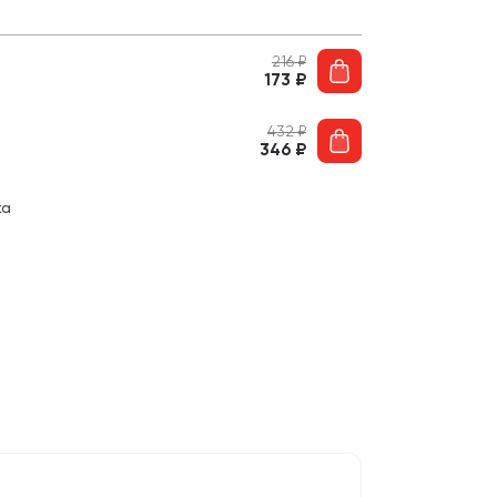
216
₽
173
₽
432
₽
346
₽
ка