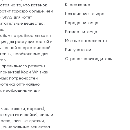
Класс корма
отря на то, что котенок
тратит гораздо больше, чем
Назначение товара
ISKAS для котят
Порода питомца
итательные вещества,
в.
Размер питомца
собым потребностям котят
Мясные ингредиенты
ция для растущих костей и
овышенной энергетической
Вид упаковки
теины, необходимые для
Страна-производитель
тов.
я правильного развития
понентов! Корм Whiskas
собых потребностей
 котенка оптимально
, необходимыми для
числе злаки, морковь),
е мука из индейки), жиры и
асло), пивные дрожжи,
), минеральные вещества