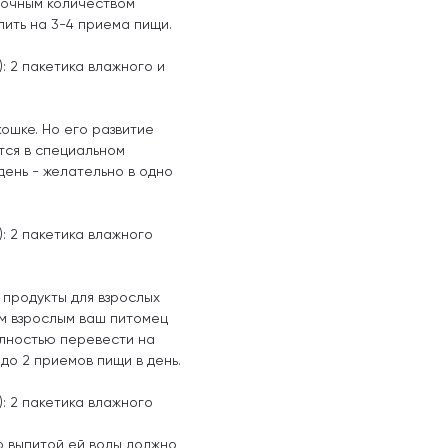
точным количеством
лить на 3-4 приема пищи.
: 2 пакетика влажного и
ошке. Но его развитие
тся в специальном
 день - желательно в одно
: 2 пакетика влажного
 продукты для взрослых
ем взрослым ваш питомец
олностью перевести на
до 2 приемов пищи в день.
: 2 пакетика влажного
о выпитой ей воды должно