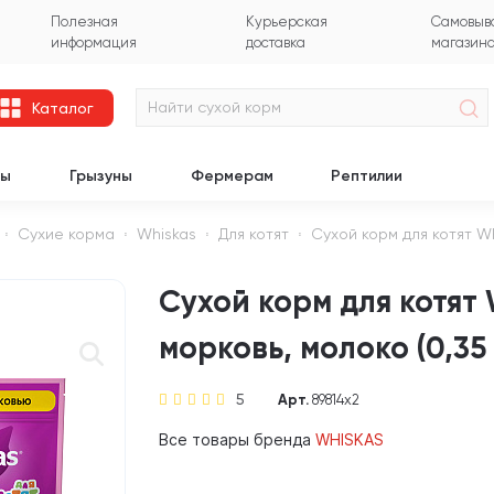
Полезная
Курьерская
Самовыво
информация
доставка
магазин
Каталог
цы
Грызуны
Фермерам
Рептилии
Сухие корма
Whiskas
Для котят
Сухой корм для котят WH
Сухой корм для котят
морковь, молоко (0,35 
5
Арт.
89814х2
Все товары бренда
WHISKAS