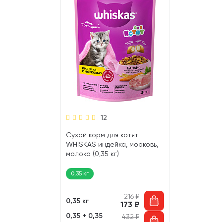
12
Сухой корм для котят
WHISKAS индейка, морковь,
молоко (0,35 кг)
0,35 кг
216
₽
0,35 кг
173
₽
0,35 + 0,35
432
₽