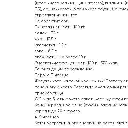
(в том числе кальций, цинк, железо), витамины (
D3), аминокислоты (в том числе таурин), антио
Укрепляет иммунитет.
Не содержит сои.
Пищевая ценность (100 г):
белок - 32 г
жир - 13,5 г
клетчатка - 1,5 г
зола - 8,5 г
влажность - не более 10 г
Энергетическая ценность(100 г.): 370 ккал.
Рекомендации по кормлению.
Первые 3 месяца
Желудок котенка такой крошечный! Поэтому ег
понемногу и часто. Разделите ежедневный ра
приемов пищи.
С 2-х до 3-х вы можете давать котенку сухой кор
Комбинированное меню (сухой и влажный корм)
корма и до 20 г. сухого.
4-6 месяцев
Котенок тратит много энергии на рост и актив