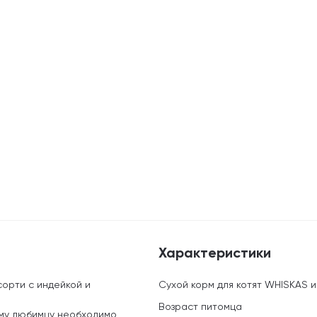
Характеристики
орти с индейкой и
Сухой корм для котят WHISKAS инд
Возраст питомца
ому любимцу необходимо