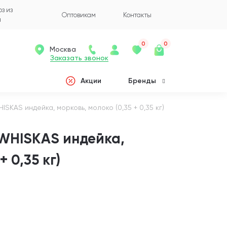
з из
Оптовикам
Контакты
а
0
0
Москва
Заказать звонок
Акции
Бренды
ISKAS индейка, морковь, молоко (0,35 + 0,35 кг)
 WHISKAS индейка,
+ 0,35 кг)