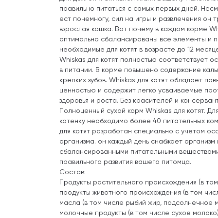
правильно питаться с самых первых дней. Несм
ест понемногу, сил на игры и развлечения он 
взрослая кошка. Вот почему в каждом корме WH
оптимально сбалансированы все элементы и п
необходимые для котят в возрасте до 12 месяце
Whiskas для котят полностью соответствует о
в питании. В корме повышено содержание каль
крепких зубов. Whiskas для котят обладает п
ценностью и содержит легко усваиваемые про
здоровья и роста. Без красителей и консерван
Полноценный сухой корм Whiskas для котят. Дл
котенку необходимо более 40 питательных ком
для котят разработан специально с учетом о
организма. он каждый день снабжает организм
сбалансированными питательными веществами
правильного развития вашего питомца.
Состав:
Продукты растительного происхождения (в том 
продукты животного происхождения (в том числ
масла (в том числе рыбий жир, подсолнечное м
молочные продукты (в том числе сухое молоко