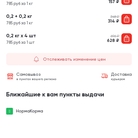
157
₽
785 руб за 1 кг
0,2 + 0,2 кг
348
₽
314
₽
785 руб за 1 кг
0,2 кг х 4 шт
696
₽
628
₽
785 руб за 1 шт
Отслеживать изменение цен
Самовывоз
Доставка
в пунктах вашего региона
курьером
Ближайшие к вам пункты выдачи
НормаКорма