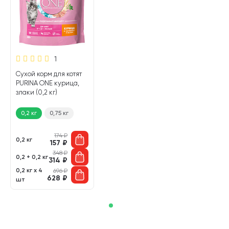
1
Сухой корм для котят
PURINA ONE курица,
злаки (0,2 кг)
0,2 кг
0,75 кг
174
₽
0,2 кг
157
₽
348
₽
0,2 + 0,2 кг
314
₽
0,2 кг х 4
696
₽
628
₽
шт