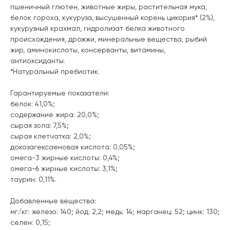
пшеничный глютен, животные жиры, растительная мука,
белок гороха, кукуруза, высушенный корень цикория* (2%),
кукурузный крахмал, гидролизат белка животного
происхождения, дрожжи, минеральные вещества, рыбий
жир, аминокислоты, консерванты, витамины,
антиоксиданты.
*Натуральный пребиотик.
Гарантируемые показатели:
белок: 41,0%;
содержание жира: 20,0%;
сырая зола: 7,5%;
сырая клетчатка: 2,0%;
докозагексаеновая кислота: 0,05%;
омега-3 жирные кислоты: 0,4%;
омега-6 жирные кислоты: 3,1%;
таурин: 0,11%.
Добавленные вещества:
мг/кг: железо: 140; йод: 2,2; медь: 14; марганец: 52; цинк: 130;
селен: 0,15;