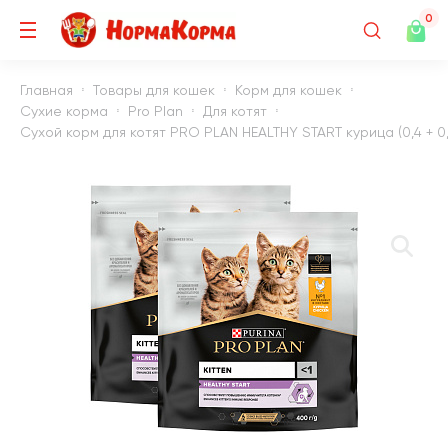
0
Главная
Товары для кошек
Корм для кошек
Сухие корма
Pro Plan
Для котят
Сухой корм для котят PRO PLAN HEALTHY START курица (0,4 + 0,