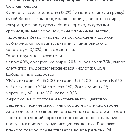
Состав товара:
Курица высокого качества (20%) (включая спинку и грудку),
сухой белок птицы, рис, белок пшеницы, животные жиры,
кукуруза, белок кукурузы, белок гороха, кукурузный
крахмал, яичный порошок, минеральные вещества,
гидролизат белка животного происхождения, дрожжи,
рыбий жир, консерванты, витамины, аминокислоты,
колострум (0,10%), антиоксиданты.
Гарантируемые показатели:
белок: 40%, содержание жира: 20%, сырая зола: 7,5%, сырая
клетчатка: 1%, докозагексаеновая кислота: 0,05%.
Добавленные вещества:
МЕ/кг: витамин А: 36 500; витамин Д3: 1200; витамин E: 670;
мг/кг: витамин C: 140; железо: 160; йод: 2,5; медь: 17;
марганец: 60; цинк: 150; селен: 0,18.
Информация о составе и ингредиентах, цветовом
решении, технических и иных характеристиках, стране-
изготовителе, внешнем виде и комплекте поставки товара
носит справочный характер и основана на последних
доступных к моменту публикации сведениях. Доставка
данного товара осуществляется во все регионы РФ.