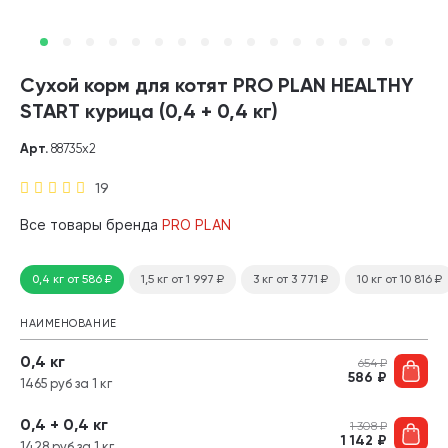
Сухой корм для котят PRO PLAN HEALTHY
START курица (0,4 + 0,4 кг)
Арт.
88735х2
19
Все товары бренда
PRO PLAN
0,4 кг
от 586
₽
1,5 кг
от 1 997
₽
3 кг
от 3 771
₽
10 кг
от 10 816
₽
НАИМЕНОВАНИЕ
0,4 кг
654
₽
586
₽
1465 руб за 1 кг
0,4 + 0,4 кг
1 308
₽
1 142
₽
1428 руб за 1 кг