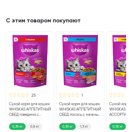
С этим товаром покупают
25
1
Сухой корм для кошек
Сухой корм для кошек
Сухой корм 
Е
WHISKAS АППЕТИТНЫЙ
WHISKAS АППЕТИТНЫЙ
WHISKAS А
ОБЕД говядина с
ОБЕД лосось с нежным
АССОРТИ ку
нежным паштетом
паштетом (0,35 кг)
индейка с 
(0,35 кг)
паштетом (0,
0,35 кг
0,8 кг
0,35 кг
1,3 кг
0,35 кг
0