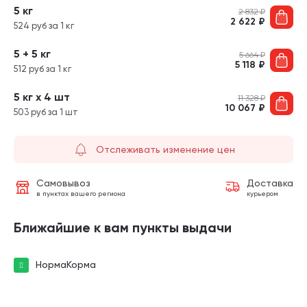
5 кг
2 832
₽
2 622
₽
524 руб за 1 кг
5 + 5 кг
5 664
₽
5 118
₽
512 руб за 1 кг
5 кг х 4 шт
11 328
₽
10 067
₽
503 руб за 1 шт
Отслеживать изменение цен
Самовывоз
Доставка
в пунктах вашего региона
курьером
Ближайшие к вам пункты выдачи
НормаКорма