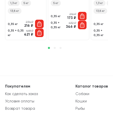
1,3 кг
5 кг
5 кг
1,3 кг
5 к
13,8 кг
13,8 кг
216
₽
0,35 кг
173
₽
234
₽
0,35 +
432
₽
0,35 кг
0,35 кг
216
₽
1
346
₽
0,35 кг
0,35 + 0,35
0,35 +
468
₽
421
₽
3
кг
0,35 кг
Покупателям
Каталог товаров
Как сделать заказ
Собаки
Условия оплаты
Кошки
Возврат товара
Рыбы