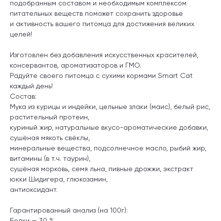
подобранным составом и необходимым комплексом
питательных веществ поможет сохранить здоровье
и активность вашего питомца для достижения великих
целей!
Изготовлен без добавления искусственных красителей,
консервантов, ароматизаторов и ГМО.
Радуйте своего питомца с сухими кормами Smart Cat
каждый день!
Состав:
Мука из курицы и индейки, цельные злаки (маис), белый рис,
растительный протеин,
куриный жир, натуральные вкусо-ароматические добавки,
сушёная мякоть свёклы,
минеральные вещества, подсолнечное масло, рыбий жир,
витамины (в т.ч. таурин),
сушёная морковь, семя льна, пивные дрожжи, экстракт
юкки Шидигера, глюкозамин,
антиоксидант.
Гарантированный анализ (на 100г):
Белки — 30 %