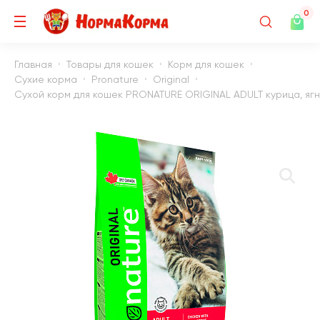
0
Главная
Товары для кошек
Корм для кошек
Сухие корма
Pronature
Original
Сухой корм для кошек PRONATURE ORIGINAL ADULT курица, ягне