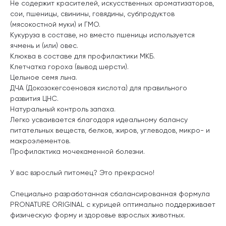
Не содержит красителей, искусственных ароматизаторов,
сои, пшеницы, свинины, говядины, субпродуктов
(мясокостной муки) и ГМО.
Кукуруза в составе, но вместо пшеницы используется
ячмень и (или) овес.
Клюква в составе для профилактики МКБ.
Клетчатка гороха (вывод шерсти).
Цельное семя льна.
ДЧА (Докозокегсоеновая кислота) для правильного
развития ЦНС.
Натуральный контроль запаха.
Легко усваивается благодаря идеальному балансу
питательных веществ, белков, жиров, углеводов, микро- и
макроэлементов.
Профилактика мочекаменной болезни.
У вас взрослый питомец? Это прекрасно!
Специально разработанная сбалансированная формула
PRONATURE ORIGINAL с курицей оптимально поддерживает
физическую форму и здоровье взрослых животных.