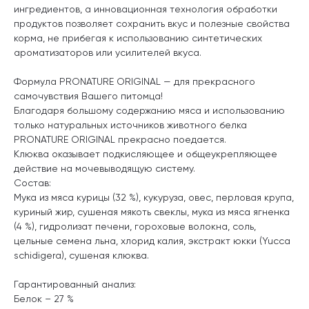
ингредиентов, а инновационная технология обработки
продуктов позволяет сохранить вкус и полезные свойства
корма, не прибегая к использованию синтетических
ароматизаторов или усилителей вкуса.
Формула PRONATURE ORIGINAL — для прекрасного
самочувствия Вашего питомца!
Благодаря большому содержанию мяса и использованию
только натуральных источников животного белка
PRONATURE ORIGINAL прекрасно поедается.
Клюква оказывает подкисляющее и общеукрепляющее
действие на мочевыводящую систему.
Состав:
Мука из мяса курицы (32 %), кукуруза, овес, перловая крупа,
куриный жир, сушеная мякоть свеклы, мука из мяса ягненка
(4 %), гидролизат печени, гороховые волокна, соль,
цельные семена льна, хлорид калия, экстракт юкки (Yucca
schidigera), сушеная клюква.
Гарантированный анализ:
Белок – 27 %