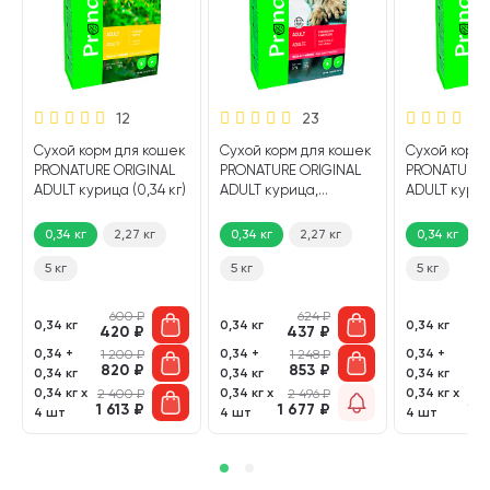
12
23
Сухой корм для кошек
Сухой корм для кошек
Сухой корм 
PRONATURE ORIGINAL
PRONATURE ORIGINAL
PRONATURE 
ADULT курица (0,34 кг)
ADULT курица,
ADULT курица
ягненок (0,34 кг)
0,34 кг
2,27 кг
0,34 кг
2,27 кг
0,34 кг
5 кг
5 кг
5 кг
600
₽
624
₽
0,34 кг
0,34 кг
0,34 кг
420
₽
437
₽
4
0,34 +
0,34 +
0,34 +
1 200
₽
1 248
₽
1 
820
₽
853
₽
8
0,34 кг
0,34 кг
0,34 кг
0,34 кг х
0,34 кг х
0,34 кг х
2 400
₽
2 496
₽
2 
1 613
₽
1 677
₽
1 
4 шт
4 шт
4 шт