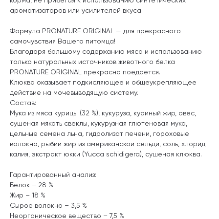
ароматизаторов или усилителей вкуса.
Формула PRONATURE ORIGINAL — для прекрасного
самочувствия Вашего питомца!
Благодаря большому содержанию мяса и использованию
только натуральных источников животного белка
PRONATURE ORIGINAL прекрасно поедается.
Клюква оказывает подкисляющее и общеукрепляющее
действие на мочевыводящую систему.
Состав:
Мука из мяса курицы (32 %), кукуруза, куриный жир, овес,
сушеная мякоть свеклы, кукурузная глютеновая мука,
цельные семена льна, гидролизат печени, гороховые
волокна, рыбий жир из американской сельди, соль, хлорид
калия, экстракт юкки (Yucca schidigera), сушеная клюква.
Гарантированный анализ:
Белок – 28 %
Жир – 18 %
Сырое волокно – 3,5 %
Неорганическое вещество – 7,5 %