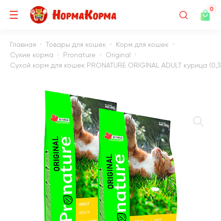
0
Главная
Товары для кошек
Корм для кошек
Сухие корма
Pronature
Original
Сухой корм для кошек PRONATURE ORIGINAL ADULT курица (0,34 