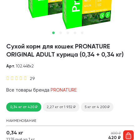
Сухой корм для кошек PRONATURE
ORIGINAL ADULT курица (0,34 + 0,34 кг)
Арт.
102.448х2
29
Все товары бренда
PRONATURE
0,34 кг
от 420
₽
2,27 кг
от 1 932
₽
5 кг
от 4 200
₽
НАИМЕНОВАНИЕ
0,34 кг
600
₽
420
₽
1235 руб за 1 кг