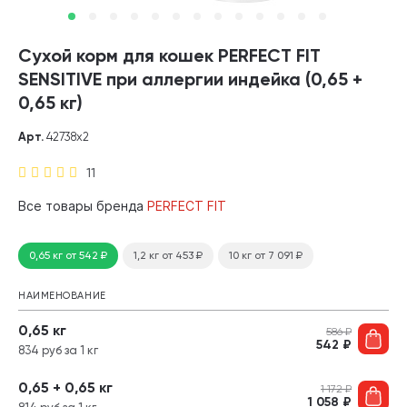
Сухой корм для кошек PERFECT FIT
SENSITIVE при аллергии индейка (0,65 +
0,65 кг)
Арт.
42738х2
11
Все товары бренда
PERFECT FIT
0,65 кг
от 542
₽
1,2 кг
от 453
₽
10 кг
от 7 091
₽
НАИМЕНОВАНИЕ
0,65 кг
586
₽
542
₽
834 руб за 1 кг
0,65 + 0,65 кг
1 172
₽
1 058
₽