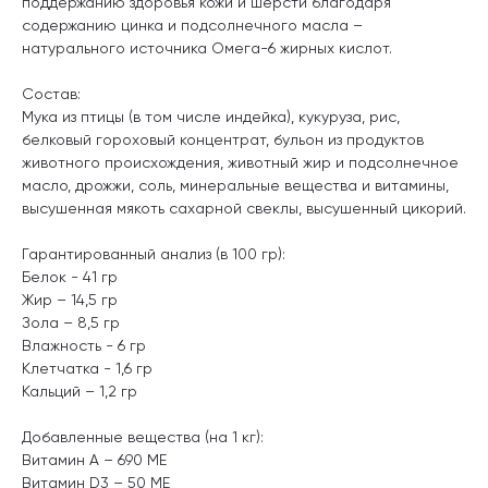
поддержанию здоровья кожи и шерсти благодаря
содержанию цинка и подсолнечного масла –
натурального источника Омега-6 жирных кислот.
Состав:
Мука из птицы (в том числе индейка), кукуруза, рис,
белковый гороховый концентрат, бульон из продуктов
животного происхождения, животный жир и подсолнечное
масло, дрожжи, соль, минеральные вещества и витамины,
высушенная мякоть сахарной свеклы, высушенный цикорий.
Гарантированный анализ (в 100 гр):
Белок - 41 гр
Жир – 14,5 гр
Зола – 8,5 гр
Влажность - 6 гр
Клетчатка - 1,6 гр
Кальций – 1,2 гр
Добавленные вещества (на 1 кг):
Витамин А – 690 МЕ
Витамин D3 – 50 МЕ