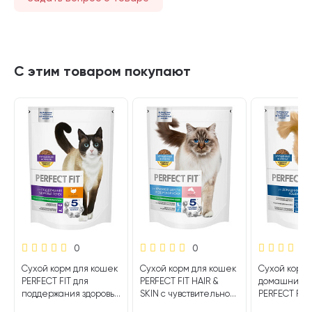
С этим товаром покупают
0
0
Сухой корм для кошек
Сухой корм для кошек
Сухой корм 
PERFECT FIT для
PERFECT FIT HAIR &
домашних 
поддержания здоровья
SKIN с чувствительной
PERFECT FIT
почек индейка (0,65
кожей и шерстью
говядина (0,6