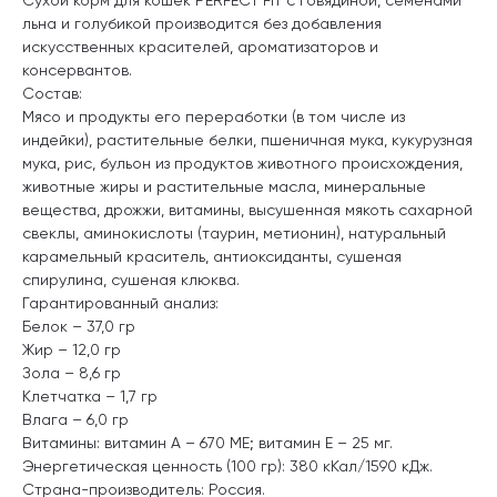
льна и голубикой производится без добавления
искусственных красителей, ароматизаторов и
консервантов.
Состав:
Мясо и продукты его переработки (в том числе из
индейки), растительные белки, пшеничная мука, кукурузная
мука, рис, бульон из продуктов животного происхождения,
животные жиры и растительные масла, минеральные
вещества, дрожжи, витамины, высушенная мякоть сахарной
свеклы, аминокислоты (таурин, метионин), натуральный
карамельный краситель, антиоксиданты, сушеная
спирулина, сушеная клюква.
Гарантированный анализ:
Белок – 37,0 гр
Жир – 12,0 гр
Зола – 8,6 гр
Клетчатка – 1,7 гр
Влага – 6,0 гр
Витамины: витамин А – 670 МЕ; витамин Е – 25 мг.
Энергетическая ценность (100 гр): 380 кКал/1590 кДж.
Страна-производитель: Россия.