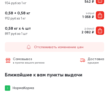
542
₽
934 руб за 1 кг
0,58 + 0,58 кг
1 172
₽
1 058
₽
912 руб за 1 кг
0,58 кг х 4 шт
2 344
₽
2 082
₽
897 руб за 1 шт
Отслеживать изменение цен
Самовывоз
Доставка
в пунктах вашего региона
курьером
Ближайшие к вам пункты выдачи
НормаКорма