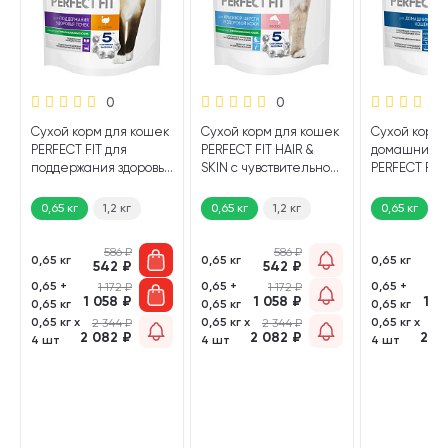
0
0
Сухой корм для кошек
Сухой корм для кошек
Сухой корм 
PERFECT FIT для
PERFECT FIT HAIR &
домашних 
поддержания здоровья
SKIN с чувствительной
PERFECT FIT
почек индейка (0,65
кожей и шерстью
говядина (0,6
кг)
лосось (0,65 кг)
0,65 кг
1,2 кг
0,65 кг
1,2 кг
0,65 кг
1
586
₽
586
₽
0,65 кг
0,65 кг
0,65 кг
542
₽
542
₽
5
0,65 +
0,65 +
0,65 +
1 172
₽
1 172
₽
1
1 058
₽
1 058
₽
1 0
0,65 кг
0,65 кг
0,65 кг
0,65 кг х
0,65 кг х
0,65 кг х
2 344
₽
2 344
₽
2 
2 082
₽
2 082
₽
2 0
4 шт
4 шт
4 шт