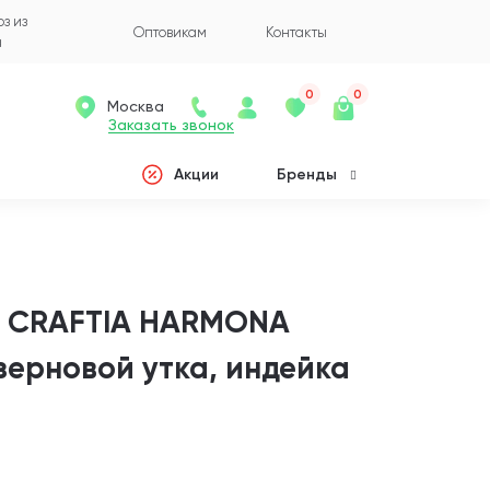
з из
Оптовикам
Контакты
а
0
0
Москва
Заказать звонок
Акции
Бренды
к CRAFTIA HARMONA
зерновой утка, индейка