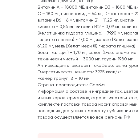
Пищевые добавки (на 1 кг):
Витамин А – 18000 ME, витамин D3 – 1800 ME, ви
С – 180 мг, ниацинамид – 54 мг, D-пантенол - 22,
витамин B6 – 6 мг, витамин B1 - 11,25 мг, биотин 
кислота - 0,54 мг, витамин B12 - 0,09 мг, холина
(Хелат цинка гидрата глицина) - 79,90 мг, мар
гидрата глицина) - 17,00 мг, железо [Хелат желез
61,20 мг, медь [Хелат меди (II) гидрата глицина] -
йодат кальция) - 1,70 мг, селен (L-селенометион
технически чистый – 3000 мг, таурин 1980 мг.
Антиоксиданты: экстракт токоферолов натура
Энергетическая ценность: 3925 ккал/кг.
Размер гранул: 8 – 10 мм.
Страна-производитель: Сербия.
Информация о составе и ингредиентах, цвето
и иных характеристиках, стране-изготовителе
комплекте поставки товара носит справочный
последних доступных к моменту публикации св
товара осуществляется во все регионы РФ.