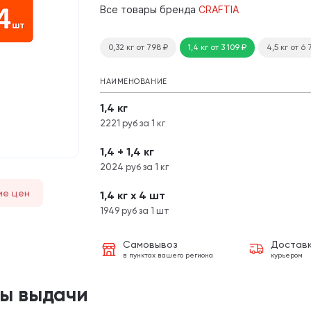
Все товары бренда
CRAFTIA
0,32 кг
от 798
₽
1,4 кг
от 3 109
₽
4,5 кг
от 6
НАИМЕНОВАНИЕ
1,4 кг
2221 руб за 1 кг
1,4 + 1,4 кг
2024 руб за 1 кг
ие цен
1,4 кг х 4 шт
1949 руб за 1 шт
Самовывоз
Достав
в пунктах вашего региона
курьером
ты выдачи