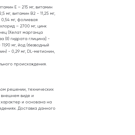
тамин Е – 215 мг, витамин
5 мг, витамин B2 - 11,25 мг,
- 0,54 мг, фолиевая
 хлорид – 2700 мг, цинк
ганец (Хелат марганца
а (II) гидрата глицина] -
 11,90 мг, йод (безводный
ин) - 0,29 мг, DL-метионин,
льного происхождения.
вом решении, технических
, внешнем виде и
 характер и основана на
едениях. Доставка данного