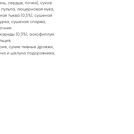
нь, сердце, почки), сухое
я пульпа, люцерновая мука,
ная тыква (0,5%), сушеная
урка, сушеная спаржа,
точник
хариды (0,3%), аскофиллум
льция,
рия, сухие пивные дрожжи,
ена и шелуха подорожника,