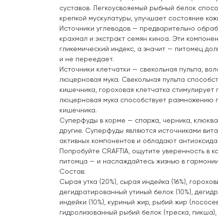
суставов. Легкоусвояемый рыбный белок спо
крепкой мускулатуры, улучшает состояние кож
Источники углеводов — предварительно обра
крахмал и экстракт семян киноа. Эти компоне
гликемический индекс, а значит — питомец дол
и не переедает.
Источники клетчатки — свекольная пульпа, вол
люцерновая мука. Свекольная пульпа способст
кишечника, гороховая клетчатка стимулирует п
люцерновая мука способствует размножению 
кишечника.
Суперфуды в корме — спаржа, черника, клюква
другие. Суперфуды являются источниками вита
активных компонентов и обладают антиоксида
Попробуйте CRAFTIA, ощутите уверенность в к
питомца — и наслаждайтесь жизнью в гармонии
Состав:
Сырая утка (20%), сырая индейка (16%), горохо
дегидратированный утиный белок (10%), дегид
индейки (10%), куриный жир, рыбий жир (лососевы
гидролизованный рыбий белок (треска, пикша)