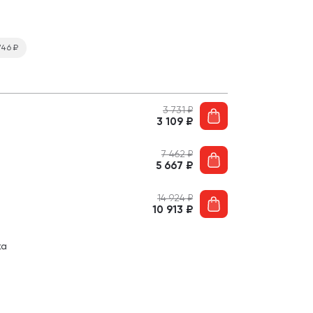
 746
₽
3 731
₽
3 109
₽
7 462
₽
5 667
₽
14 924
₽
10 913
₽
ка