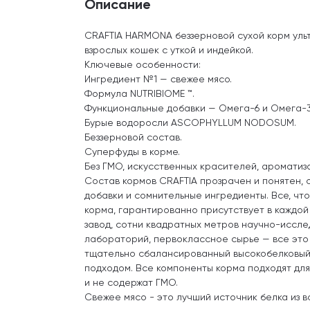
Описание
CRAFTIA HARMONA беззерновой сухой корм уль
взрослых кошек с уткой и индейкой.
Ключевые особенности:
Ингредиент №1 — свежее мясо.
Формула NUTRIBIOME ™.
Функциональные добавки — Омега-6 и Омега-3,
Бурые водоросли ASCOPHYLLUM NODOSUM.
Беззерновой состав.
Суперфуды в корме.
Без ГМО, искусственных красителей, ароматиз
Состав кормов CRAFTIA прозрачен и понятен, 
добавки и сомнительные ингредиенты. Все, что
корма, гарантированно присутствует в каждо
завод, сотни квадратных метров научно-иссл
лабораторий, первоклассное сырье — все это 
тщательно сбалансированный высокобелковый
подходом. Все компоненты корма подходят дл
и не содержат ГМО.
Свежее мясо - это лучший источник белка из в