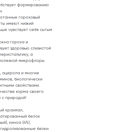
собствует формированию
и.
ботанные гороховый
нты имеют низкий
ьше чувствует себя сытым
окна гороха и
вует здоровью слизистой
еристальтику, а
полезной микрофлоры
, ацерола и многие
минов, биологически
нтными свойствами.
ачестве корма своего
 с природой!
вый крахмал,
ратированный белок
й), киноа (4%),
, гидролизованные белки