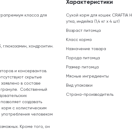
Характеристики
трапремиум класса для
Сухой корм для кошек CRAFTIA 
утка, индейка (1,4 кг х 4 шт)
Возраст питомца
Класс корма
 глюкозамин, хондроитин.
Назначение товара
Порода питомца
Размер питомца
аторов и консервантов.
Мясные ингредиенты
отсутствуют скрытые
 заявлено в составе
Вид упаковки
й грануле. Собственный
Страна-производитель
едовательских
позволяет создавать
 корм с холистическим
я употребления человеком
озможных. Кроме того, он