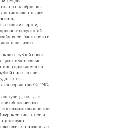
 питомцев.
ательно подобранная
в, антиоксидантов для
анизма.
вье кожи и шерсти,
сердечно-сосудистой
войствами. Глюкозамин и
 восстанавливают
ньшают зубной налет,
кращают образование
 питомец одновременно
зубной налет, а при
удаляется.
, консервантов. 0% ГМО.
ясо курицы, сельдь и
елков обеспечивают
питательных компонентов.
3 жирными кислотами и
онтролируют
рошо влияет на здоровье