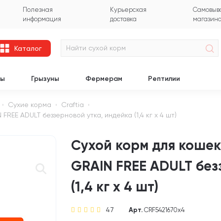
Полезная
Курьерская
Самовыво
информация
доставка
магазин
Каталог
цы
Грызуны
Фермерам
Рептилии
Сухие корма
Craftia
EE ADULT беззерновой утка, индейка (1,4 кг х 4 шт)
Сухой корм для коше
GRAIN FREE ADULT без
(1,4 кг х 4 шт)
47
Арт.
CRF5421670х4