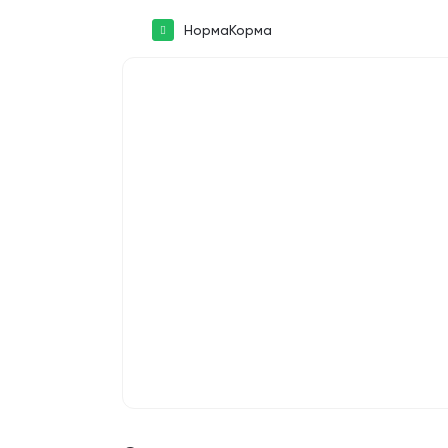
НормаКорма