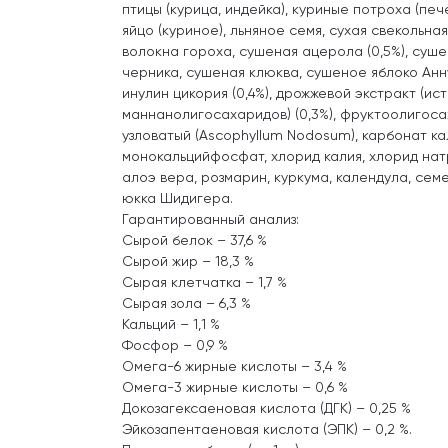
птицы (курица, индейка), куриные потроха (пече
яйцо (куриное), льняное семя, сухая свекольна
волокна гороха, сушеная ацерола (0,5%), суше
черника, сушеная клюква, сушеное яблоко Анн
инулин цикория (0,4%), дрожжевой экстракт (ис
маннанолигосахаридов) (0,3%), фруктоолигоса
узловатый (Ascophyllum Nodosum), карбонат ка
монокальцийфосфат, хлорид калия, хлорид нат
алоэ вера, розмарин, куркума, календула, сем
юкка Шидигера.
Гарантированный анализ:
Сырой белок – 37,6 %
Сырой жир – 18,3 %
Сырая клетчатка – 1,7 %
Сырая зола – 6,3 %
Кальций – 1,1 %
Фосфор – 0,9 %
Омега-6 жирные кислоты – 3,4 %
Омега-3 жирные кислоты – 0,6 %
Докозагексаеновая кислота (ДГК) – 0,25 %
Эйкозапентаеновая кислота (ЭПК) – 0,2 %.