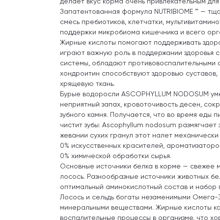
делает вкус корма очень привлекательным для
Запатентованная формула NUTRIBIOME ™ — тщ
смесь пребиотиков, клетчатки, мультивитамино
поддержки микробиома кишечника и всего орг
Жирные кислоты помогают поддерживать здоро
играют важную роль в поддержании здоровья 
системы, обладают противовоспалительными с
хондроитин способствуют здоровью суставов,
хрящевую ткань.
Бурые водоросли ASCOPHYLLUM NODOSUM уме
неприятный запах, кровоточивость десен, со
зубного камня. Получается, что во время еды
чистит зубы: Ascophyllum nodosum размягчает 
жевании сухих гранул этот налет механически 
0% искусственных красителей, ароматизаторов
0% химической обработки сырья.
Основные источники белка в корме — свежее м
лосось. Разнообразные источники животных б
оптимальный аминокислотный состав и набор 
Лосось и сельдь богаты незаменимыми Омега-
минеральными веществами. Жирные кислоты к
воспалительные процессы в организме, что хо