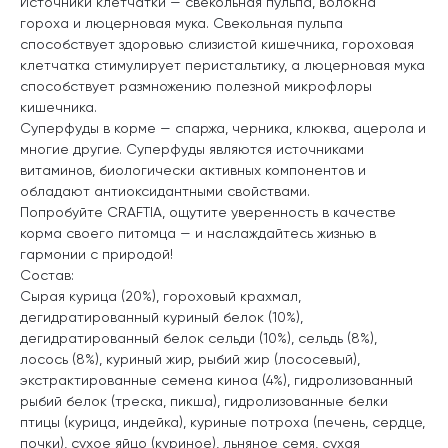
Источники клетчатки — свекольная пульпа, волокна
гороха и люцерновая мука. Свекольная пульпа
способствует здоровью слизистой кишечника, гороховая
клетчатка стимулирует перистальтику, а люцерновая мука
способствует размножению полезной микрофлоры
кишечника.
Суперфуды в корме — спаржа, черника, клюква, ацерола и
многие другие. Суперфуды являются источниками
витаминов, биологически активных компонентов и
обладают антиоксидантными свойствами.
Попробуйте CRAFTIA, ощутите уверенность в качестве
корма своего питомца — и наслаждайтесь жизнью в
гармонии с природой!
Состав:
Сырая курица (20%), гороховый крахмал,
дегидратированный куриный белок (10%),
дегидратированный белок сельди (10%), сельдь (8%),
лосось (8%), куриный жир, рыбий жир (лососевый),
экстрактированные семена киноа (4%), гидролизованный
рыбий белок (треска, пикша), гидролизованные белки
птицы (курица, индейка), куриные потроха (печень, сердце,
почки), сухое яйцо (куриное), льняное семя, сухая