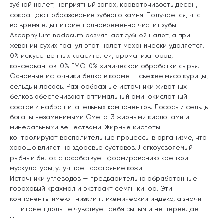
зубной налет, неприятный запах, кровоточивость десен,
сокращают образование зубного камня. Получается, что
во время еды питомец одновременно чистит зубы:
Ascophyllum nodosum размягчает зубной налет, а при
жевании сухих гранул этот налет механически удаляется.
0% искусственных красителей, ароматизаторов,
консервантов. 0% ГМО. 0% химической обработки сырья.
Основные источники белка в корме — свежее мясо курицы,
сельдь и лосось. Разнообразные источники животных
белков обеспечивают оптимальный аминокислотный
состав и набор питательных компонентов. Лосось и сельдь
богаты незаменимыми Омега-3 жирными кислотами и
минеральными веществами. Жирные кислоты
контролируют воспалительные процессы в организме, что
хорошо влияет на здоровье суставов. Легкоусвояемый
рыбный белок способствует формированию крепкой
мускулатуры, улучшает состояние кожи.
Источники углеводов — предварительно обработанные
гороховый крахмал и экстракт семян киноа. Эти
компоненты имеют низкий гликемический индекс, а значит
— питомец дольше чувствует себя сытым и не переедает.