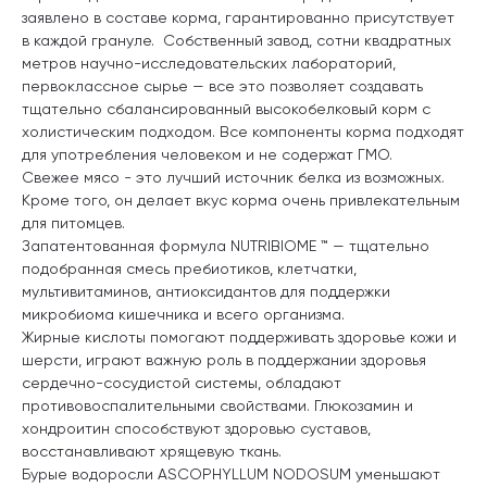
заявлено в составе корма, гарантированно присутствует
в каждой грануле. Собственный завод, сотни квадратных
метров научно-исследовательских лабораторий,
первоклассное сырье — все это позволяет создавать
тщательно сбалансированный высокобелковый корм с
холистическим подходом. Все компоненты корма подходят
для употребления человеком и не содержат ГМО.
Свежее мясо - это лучший источник белка из возможных.
Кроме того, он делает вкус корма очень привлекательным
для питомцев.
Запатентованная формула NUTRIBIOME ™ — тщательно
подобранная смесь пребиотиков, клетчатки,
мультивитаминов, антиоксидантов для поддержки
микробиома кишечника и всего организма.
Жирные кислоты помогают поддерживать здоровье кожи и
шерсти, играют важную роль в поддержании здоровья
сердечно-сосудистой системы, обладают
противовоспалительными свойствами. Глюкозамин и
хондроитин способствуют здоровью суставов,
восстанавливают хрящевую ткань.
Бурые водоросли ASCOPHYLLUM NODOSUM уменьшают