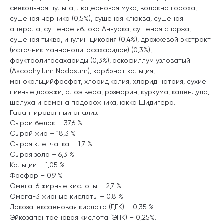
свекольная пульпа, люцерновая мука, волокна гороха,
сушеная черника (0,5%), сушеная клюква, сушеная
ацерола, сушеное яблоко Аннурка, сушеная спаржа,
сушеная тыква, инулин цикория (0,4%), дрожжевой экстракт
(источник маннанолигосахаридов) (0,3%),
фруктоолигосахариды (0,3%), аскофиллум узловатый
(Ascophyllum Nodosum), карбонат кальция,
монокальцийфосфат, хлорид калия, хлорид натрия, сухие
пивные дрожжи, алоэ вера, розмарин, куркума, календула,
шелуха и семена подорожника, юкка Шидигера.
Гарантированный анализ:
Сырой белок – 37,6 %
Сырой жир – 18,3 %
Сырая клетчатка – 1,7 %
Сырая зола – 6,3 %
Кальций – 1,05 %
Фосфор – 0,9 %
Омега-6 жирные кислоты – 2,7 %
Омега-3 жирные кислоты – 0,8 %
Докозагексаеновая кислота (ДГК) – 0,35 %
Эйкозапентаеновая кислота (ЭПК) – 0,25%.