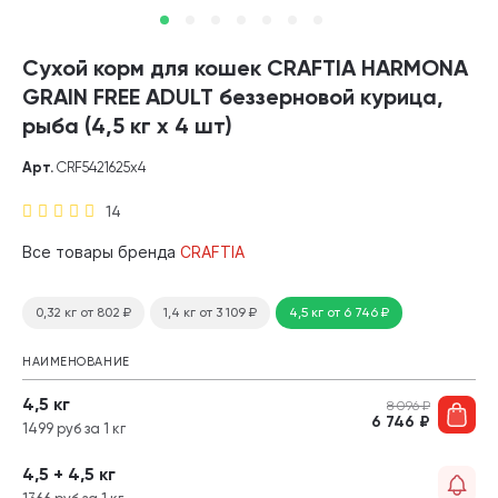
Сухой корм для кошек CRAFTIA HARMONA
GRAIN FREE ADULT беззерновой курица,
рыба (4,5 кг х 4 шт)
Арт.
CRF5421625х4
14
Все товары бренда
CRAFTIA
0,32 кг
от 802
₽
1,4 кг
от 3 109
₽
4,5 кг
от 6 746
₽
НАИМЕНОВАНИЕ
4,5 кг
8 096
₽
6 746
₽
1499 руб за 1 кг
4,5 + 4,5 кг