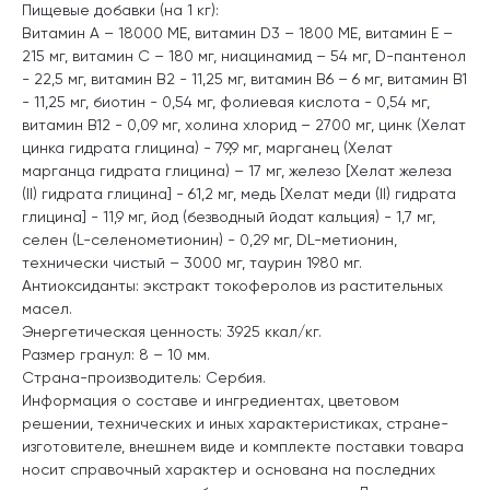
Пищевые добавки (на 1 кг):
Витамин А – 18000 ME, витамин D3 – 1800 ME, витамин Е –
215 мг, витамин С – 180 мг, ниацинамид – 54 мг, D-пантенол
- 22,5 мг, витамин B2 - 11,25 мг, витамин B6 – 6 мг, витамин B1
- 11,25 мг, биотин - 0,54 мг, фолиевая кислота - 0,54 мг,
витамин B12 - 0,09 мг, холина хлорид – 2700 мг, цинк (Хелат
цинка гидрата глицина) - 79,9 мг, марганец (Хелат
марганца гидрата глицина) – 17 мг, железо [Хелат железа
(II) гидрата глицина] - 61,2 мг, медь [Хелат меди (II) гидрата
глицина] - 11,9 мг, йод (безводный йодат кальция) - 1,7 мг,
селен (L-селенометионин) - 0,29 мг, DL-метионин,
технически чистый – 3000 мг, таурин 1980 мг.
Антиоксиданты: экстракт токоферолов из растительных
масел.
Энергетическая ценность: 3925 ккал/кг.
Размер гранул: 8 – 10 мм.
Страна-производитель: Сербия.
Информация о составе и ингредиентах, цветовом
решении, технических и иных характеристиках, стране-
изготовителе, внешнем виде и комплекте поставки товара
носит справочный характер и основана на последних