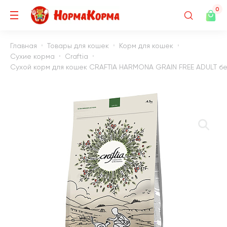
0
Главная
Товары для кошек
Корм для кошек
Сухие корма
Craftia
Сухой корм для кошек CRAFTIA HARMONA GRAIN FREE ADULT безз