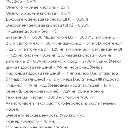
Фосфор – 0,9 %
Омега-6 жирные кислоты – 2,7 %
Омега-3 жирные кислоты – 0,8 %
Докозагексаеновая кислота (ДГК) – 0,35 %
Эйкозапентаеновая кислота (ЭПК) – 0,25%.
Пищевые добавки (на 1 кг):
Витамин А – 18000 ME, витамин D3 – 1800 ME, витамин Е –
215 мг, витамин С – 180 мг, ниацинамид – 54 мг, D-пантенол
- 22,5 мг, витамин B2 - 11,25 мг, витамин B6 – 6 мг, витамин B1
- 11,25 мг, биотин - 0,54 мг, фолиевая кислота - 0,54 мг,
витамин B12 - 0,09 мг, холина хлорид – 2700 мг, цинк (Хелат
цинка гидрата глицина) - 79,9 мг, марганец (Хелат
марганца гидрата глицина) – 17 мг, железо [Хелат железа
(II) гидрата глицина] - 61,2 мг, медь [Хелат меди (II) гидрата
глицина] - 11,9 мг, йод (безводный йодат кальция) - 1,7 мг,
селен (L-селенометионин) - 0,29 мг, DL-метионин,
технически чистый – 3000 мг, таурин 1980 мг.
Антиоксиданты: экстракт токоферолов из растительных
масел.
Энергетическая ценность: 3925 ккал/кг.
Размер гранул: 8 – 10 мм.
Страна-производитель: Сербия.