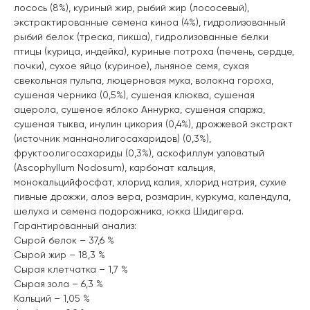
лосось (8%), куриный жир, рыбий жир (лососевый),
экстрактированные семена киноа (4%), гидролизованный
рыбий белок (треска, пикша), гидролизованные белки
птицы (курица, индейка), куриные потроха (печень, сердце,
почки), сухое яйцо (куриное), льняное семя, сухая
свекольная пульпа, люцерновая мука, волокна гороха,
сушеная черника (0,5%), сушеная клюква, сушеная
ацерола, сушеное яблоко Аннурка, сушеная спаржа,
сушеная тыква, инулин цикория (0,4%), дрожжевой экстракт
(источник маннанолигосахаридов) (0,3%),
фруктоолигосахариды (0,3%), аскофиллум узловатый
(Ascophyllum Nodosum), карбонат кальция,
монокальцийфосфат, хлорид калия, хлорид натрия, сухие
пивные дрожжи, алоэ вера, розмарин, куркума, календула,
шелуха и семена подорожника, юкка Шидигера.
Гарантированный анализ:
Сырой белок – 37,6 %
Сырой жир – 18,3 %
Сырая клетчатка – 1,7 %
Сырая зола – 6,3 %
Кальций – 1,05 %