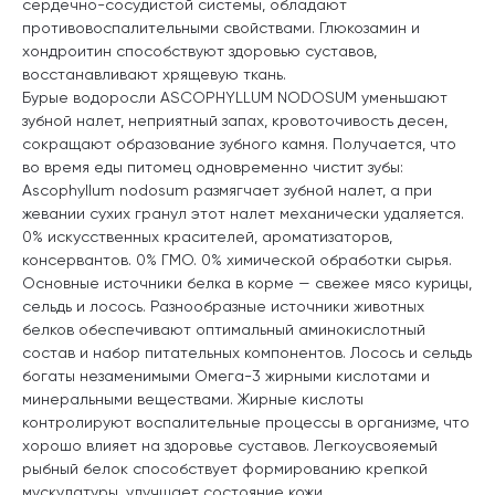
сердечно-сосудистой системы, обладают
противовоспалительными свойствами. Глюкозамин и
хондроитин способствуют здоровью суставов,
восстанавливают хрящевую ткань.
Бурые водоросли ASCOPHYLLUM NODOSUM уменьшают
зубной налет, неприятный запах, кровоточивость десен,
сокращают образование зубного камня. Получается, что
во время еды питомец одновременно чистит зубы:
Ascophyllum nodosum размягчает зубной налет, а при
жевании сухих гранул этот налет механически удаляется.
0% искусственных красителей, ароматизаторов,
консервантов. 0% ГМО. 0% химической обработки сырья.
Основные источники белка в корме — свежее мясо курицы,
сельдь и лосось. Разнообразные источники животных
белков обеспечивают оптимальный аминокислотный
состав и набор питательных компонентов. Лосось и сельдь
богаты незаменимыми Омега-3 жирными кислотами и
минеральными веществами. Жирные кислоты
контролируют воспалительные процессы в организме, что
хорошо влияет на здоровье суставов. Легкоусвояемый
рыбный белок способствует формированию крепкой
мускулатуры, улучшает состояние кожи.