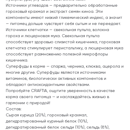
Источники углеводов — предварительно обработанные
гороховый крахмал и экстракт семян киноа. Эти
компоненты имеют низкий гликемический индекс, а значит
— питомец дольше чувствует себя сытым и не переедает.
Источники клетчатки — свекольная пульпа, волокна
гороха и люцерновая мука. Свекольная пульпа
способствует здоровью слизистой кишечника, гороховая
клетчатка стимулирует перистальтику, а люцерновая мука
способствует размножению полезной микрофлоры
кишечника.
Суперфуды в корме — спаржа, черника, клюква, ацерола и
многие другие. Суперфуды являются источниками
витаминов, биологически активных компонентов и
обладают антиоксидантными свойствами.
Попробуйте CRAFTIA, ощутите уверенность в качестве
корма своего питомца — и наслаждайтесь жизнью в
гармонии с природой!
Состав:
Сырая курица (20%), гороховый крахмал,
дегидратированный куриный белок (10%),
дегидратированный белок сельди (10%), сельдь (8%),