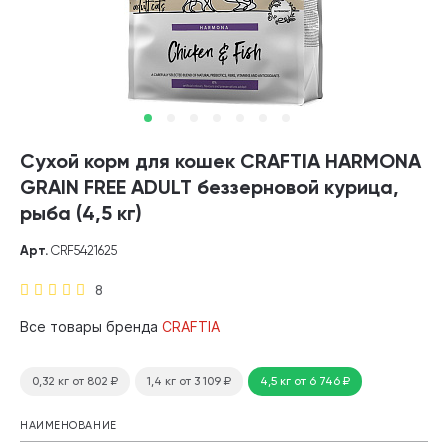
Сухой корм для кошек CRAFTIA HARMONA
GRAIN FREE ADULT беззерновой курица,
рыба (4,5 кг)
Арт.
CRF5421625
8
Все товары бренда
CRAFTIA
0,32 кг
от 802
₽
1,4 кг
от 3 109
₽
4,5 кг
от 6 746
₽
НАИМЕНОВАНИЕ