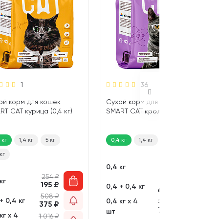
1
36
ой корм для кошек
Сухой корм для кошек
RT CAT курица (0,4 кг)
SMART CAT кролик (0,4 кг)
 кг
1,4 кг
5 кг
0,4 кг
1,4 кг
5 кг
 кг
276
₽
0,4 кг
211
₽
254
₽
кг
552
₽
195
₽
0,4 + 0,4 кг
406
₽
508
₽
+ 0,4 кг
0,4 кг х 4
1 104
₽
375
₽
782
₽
шт
кг х 4
1 016
₽