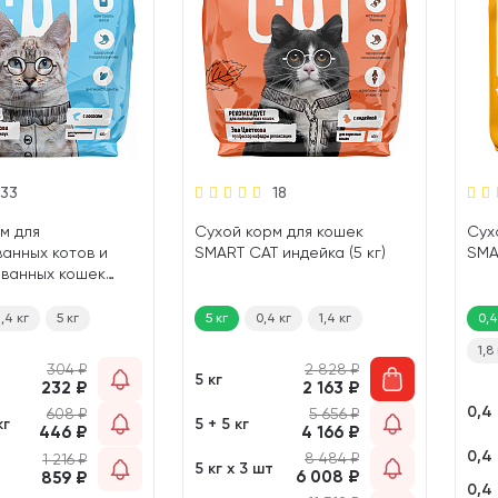
33
18
м для
Сухой корм для кошек
Сух
анных котов и
SMART CAT индейка (5 кг)
SMA
ованных кошек
 лосось (0,4 кг)
1,4 кг
5 кг
5 кг
0,4 кг
1,4 кг
0,4
1,8
304
₽
2 828
₽
5 кг
232
₽
2 163
₽
0,4 
608
₽
5 656
₽
кг
5 + 5 кг
446
₽
4 166
₽
0,4 
8 484
₽
1 216
₽
5 кг х 3 шт
6 008
₽
859
₽
0,4 