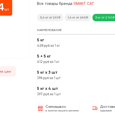
Все товары бренда
SMART CAT
0,4 кг
от 241
₽
1,4 кг
от 640
₽
5 кг
от 2 141
₽
НАИМЕНОВАНИЕ
5 кг
428 руб за 1 кг
5 + 5 кг
412 руб за 1 кг
ие цен
5 кг х 3 шт
396 руб за 1 шт
5 кг х 4 шт
397 руб за 1 шт
Самовывоз
Достав
в пунктах вашего региона
курьером