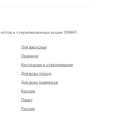
 котов и стерилизованных кошек SMART
Для взрослых
Премиум
Кастрация и стерилизация
Для всех пород
Для всех размеров
Кролик
Пакет
Россия