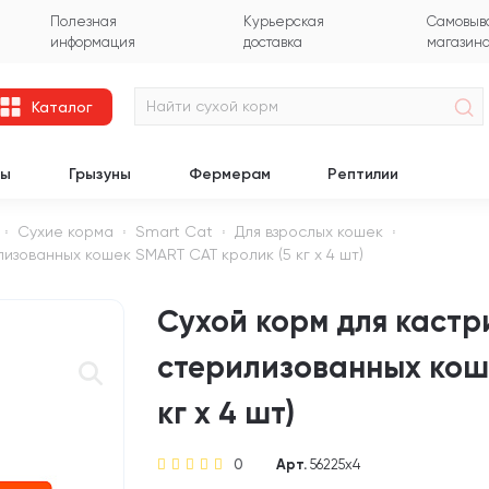
Полезная
Курьерская
Самовыво
информация
доставка
магазин
Каталог
цы
Грызуны
Фермерам
Рептилии
Сухие корма
Smart Cat
Для взрослых кошек
изованных кошек SMART CAT кролик (5 кг х 4 шт)
Сухой корм для кастр
стерилизованных кош
кг х 4 шт)
0
Арт.
56225х4