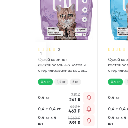
2
 кошек
Сухой корм для
Сухой кор
к (0,4 кг)
кастрированных котов и
кастриров
стерилизованных кошек
стерилиз
SMART CAT кролик (0,4 кг)
SMART CAT
5 кг
0,4 кг
1,4 кг
5 кг
0,4 кг
315
₽
0,4 кг
0,4 кг
241
₽
276
₽
630
₽
211
₽
0,4 + 0,4 кг
0,4 + 0,4 
463
₽
552
₽
0,4 кг х 4
0,4 кг х 4
1 260
₽
406
₽
891
₽
шт
шт
1 104
₽