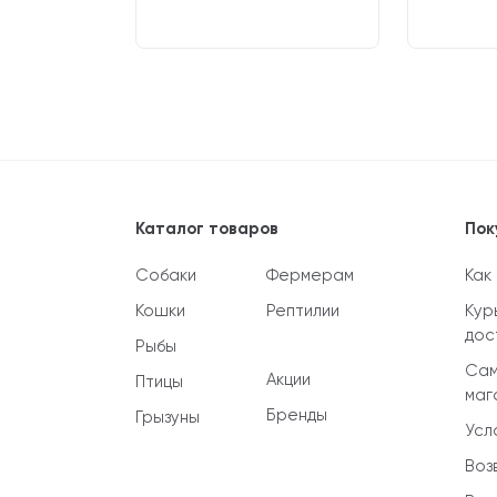
782
₽
Каталог товаров
Пок
Собаки
Фермерам
Как
Кошки
Рептилии
Кур
дос
Рыбы
Сам
Акции
Птицы
маг
Бренды
Грызуны
Усл
Воз