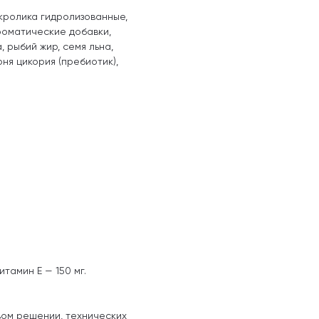
 кролика гидролизованные,
роматические добавки,
 рыбий жир, семя льна,
рня цикория (пребиотик),
итамин Е — 150 мг.
вом решении, технических