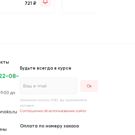
721
₽
акты
Будьте всегда в курсе
222-08-
Ваш e-mail
 9:00 до
Нажимая кнопку «ОК», вы принимаете
условия
noko.ru
Соглашения об использовании сайта
Оплата по номеру заказа
ины