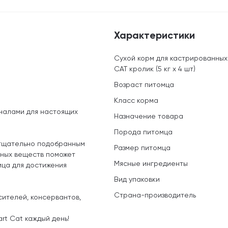
Характеристики
Сухой корм для кастрированных
CAT кролик (5 кг х 4 шт)
Возраст питомца
Класс корма
налами для настоящих
Назначение товара
Порода питомца
 тщательно подобранным
Размер питомца
ьных веществ поможет
Мясные ингредиенты
мца для достижения
Вид упаковки
Страна-производитель
сителей, консервантов,
rt Cat каждый день!