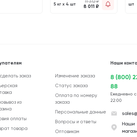
11 312
₽
5 кг х 4 шт
шт
8 011
₽
упателям
Наши конт
 сделать заказ
Изменение заказа
8 (800) 
88
ьерская
Статус заказа
тавка
Ежедневно с
Оплата по номеру
22:00
овывоз из
заказа
азина
Персональные данные
sales@
овия оплаты
Вопросы и ответы
Наши
врат товара
магаз
Оптовикам