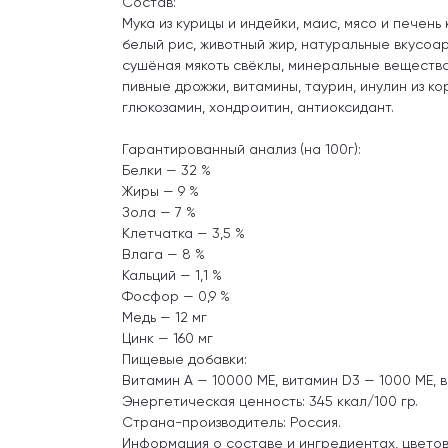
Состав:
Мука из курицы и индейки, маис, мясо и печень
белый рис, животный жир, натуральные вкусоа
сушёная мякоть свёклы, минеральные вещества,
пивные дрожжи, витамины, таурин, инулин из ко
глюкозамин, хондроитин, антиоксидант.
Гарантированный анализ (на 100г):
Белки — 32 %
Жиры — 9 %
Зола — 7 %
Клетчатка — 3,5 %
Влага — 8 %
Кальций — 1,1 %
Фосфор — 0,9 %
Медь — 12 мг
Цинк — 160 мг
Пищевые добавки:
Витамин А — 10000 МЕ, витамин D3 — 1000 МЕ, в
Энергетическая ценность: 345 ккал/100 гр.
Страна-производитель: Россия.
Информация о составе и ингредиентах, цвето