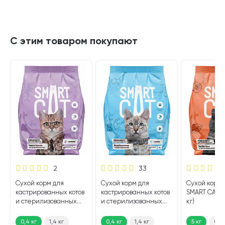
С этим товаром покупают
2
33
Сухой корм для
Сухой корм для
Сухой корм 
кастрированных котов
кастрированных котов
SMART CAT и
и стерилизованных
и стерилизованных
кг)
кошек SMART CAT
кошек SMART CAT
кролик (0,4 кг)
лосось (0,4 кг)
0,4 кг
1,4 кг
0,4 кг
1,4 кг
5 кг
0,4 