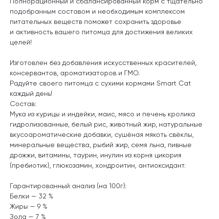
Полнорационный и сбалансированный корм с тщательно
подобранным составом и необходимым комплексом
питательных веществ поможет сохранить здоровье
и активность вашего питомца для достижения великих
целей!
Изготовлен без добавления искусственных красителей,
консервантов, ароматизаторов и ГМО.
Радуйте своего питомца с сухими кормами Smart Cat
каждый день!
Состав:
Мука из курицы и индейки, маис, мясо и печень кролика
гидролизованные, белый рис, животный жир, натуральные
вкусоароматические добавки, сушёная мякоть свёклы,
минеральные вещества, рыбий жир, семя льна, пивные
дрожжи, витамины, таурин, инулин из корня цикория
(пребиотик), глюкозамин, хондроитин, антиоксидант.
Гарантированный анализ (на 100г):
Белки — 32 %
Жиры — 9 %
Зола — 7 %