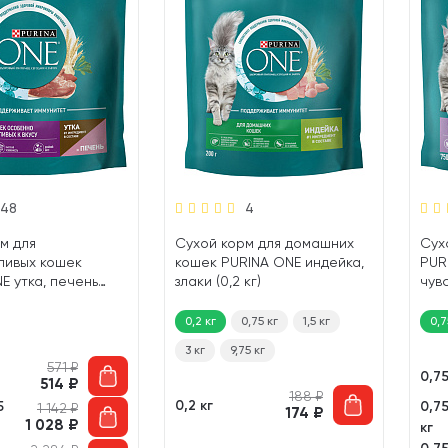
48
4
м для
Сухой корм для домашних
Сух
ливых кошек
кошек PURINA ONE индейка,
PUR
E утка, печень
злаки (0,2 кг)
чув
пищ
(0,7
0,2 кг
0,75 кг
1,5 кг
0,7
3 кг
9,75 кг
571
₽
0,75
514
₽
188
₽
0,2 кг
5
0,75
1 142
₽
174
₽
1 028
₽
кг