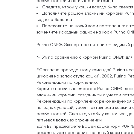
особенностей и активности питомца
Следите, чтобы у кошки всегда была свежая
Дополняйте рацион влажными кормами Puri
водного баланса
Переводите на новый корм постепенно: в т
заменяйте исходный рацион на корм Purina O
Purina ONE®. Экспертное питание — видимый ре
*+15% по сравнению с кормом Purina ONE® для
**Согласно проведенному командой Purina ис
цикория на запах стула кошки", 2002, Purina P
Рекомендации по кормлению:
Кормите правильно вместе с Purina ONE®, доп
влажными кормами, созданными с учетом потр
Рекомендации по кормлению: рекомендуемая с
погодных условий, уровня активности кошки и 
особенностей. Следите, чтобы у кошки всегда 
питьевая вода без ограничений.
Если Вы предлагаете Вашей кошке корм PURIN
рекомендуем переводить на новый корм постеп