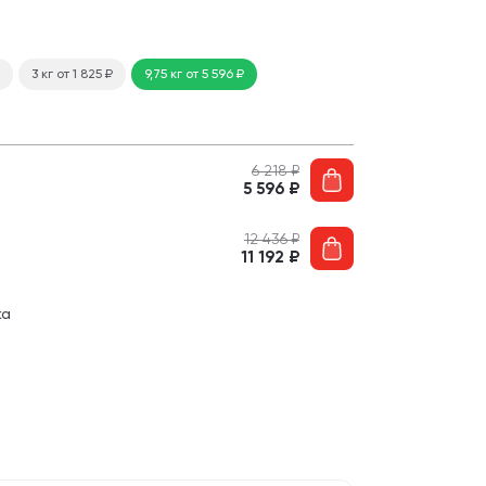
3 кг
от 1 825
₽
9,75 кг
от 5 596
₽
6 218
₽
5 596
₽
12 436
₽
11 192
₽
ка