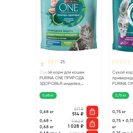
25
Сухой корм для кошек
Сухой кор
 котов и
PURINA ONE ПРИРОДА
приверед
х кошек
ЗДОРОВЬЯ индейка,
PURINA ON
ось,
спирулина (0,68 кг)
(0,75 кг)
1,5 кг
0,68 кг
0,75 кг
571
₽
0,68 кг
0,75 кг
514
₽
174
₽
0,68 +
0,75 + 0,7
1 142
₽
157
₽
1 028
₽
0,68 кг
кг
348
₽