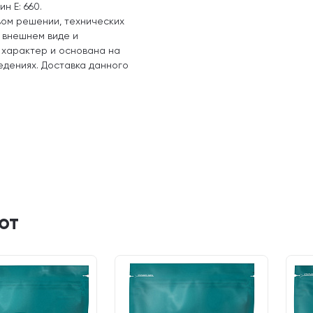
н Е: 660.
вом решении, технических
, внешнем виде и
 характер и основана на
едениях. Доставка данного
ют