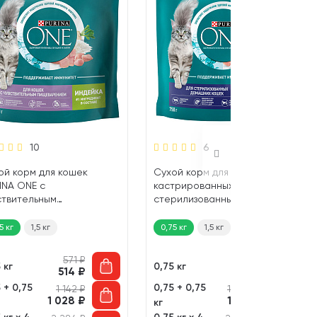
10
6
ой корм для кошек
Сухой корм для домашних
INA ONE с
кастрированных котов и
ствительным
стерилизованных кошек
еварением индейка, рис
PURINA ONE курица (0,75 кг)
5 кг)
5 кг
1,5 кг
0,75 кг
1,5 кг
3 кг
571
₽
617
₽
 кг
0,75 кг
514
₽
571
₽
 + 0,75
0,75 + 0,75
1 142
₽
1 234
₽
1 028
₽
1 115
₽
кг