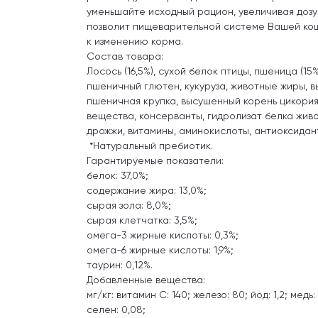
уменьшайте исходный рацион, увеличивая дозу
позволит пищеварительной системе Вашей ко
к изменению корма.
Состав товара:
Лосось (16,5%), сухой белок птицы, пшеница (15
пшеничный глютен, кукуруза, животные жиры, в
пшеничная крупка, высушенный корень цикория
вещества, консерванты, гидролизат белка жив
дрожжи, витамины, аминокислоты, антиоксидан
*Натуральный пребиотик.
Гарантируемые показатели:
белок: 37,0%;
содержание жира: 13,0%;
сырая зола: 8,0%;
сырая клетчатка: 3,5%;
омега-3 жирные кислоты: 0,3%;
омега-6 жирные кислоты: 1,9%;
таурин: 0,12%.
Добавленные вещества:
мг/кг: витамин C: 140; железо: 80; йод: 1,2; медь:
селен: 0,08;