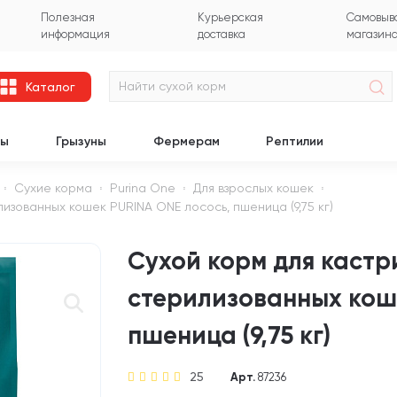
Полезная
Курьерская
Самовыво
информация
доставка
магазин
Каталог
цы
Грызуны
Фермерам
Рептилии
Сухие корма
Purina One
Для взрослых кошек
изованных кошек PURINA ONE лосось, пшеница (9,75 кг)
Сухой корм для кастр
стерилизованных кош
пшеница (9,75 кг)
25
Арт.
87236