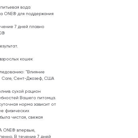
 питьевая вода
na ONE® для поддержания
ечение 7 дней плавно
NE®
зультат.
 взрослых кошек
следованию: "Влияние
et Care, Сент-Джозеф, США
олнив сухой рацион
ебностей Вашего питомца.
уточная норма зависит от
ее физических
была чистая, свежая
A ONE® впервые,
енно. В течение 7 дней