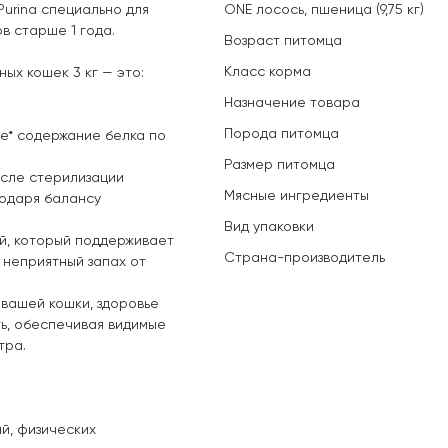
urina специально для
ONE лосось, пшеница (9,75 кг)
в старше 1 года.
Возраст питомца
Класс корма
ых кошек 3 кг — это:
Назначение товара
Порода питомца
е* содержание белка по
Размер питомца
сле стерилизации
Мясные ингредиенты
одаря балансу
Вид упаковки
й, который поддерживает
Страна-производитель
неприятный запах от
вашей кошки, здоровье
ь, обеспечивая видимые
тра.
й, физических