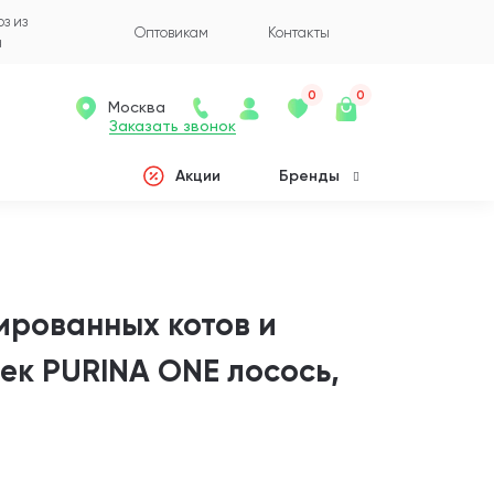
з из
Оптовикам
Контакты
а
0
0
Москва
Заказать звонок
Акции
Бренды
ированных котов и
ек PURINA ONE лосось,