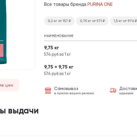
Все товары бренда
PURINA ONE
0,2 кг
от 157
₽
0,75 кг
от 571
₽
1,5 кг
от 976
₽
НАИМЕНОВАНИЕ
9,75 кг
574 руб за 1 кг
9,75 + 9,75 кг
574 руб за 1 кг
ие цен
Самовывоз
Достав
в пунктах вашего региона
курьером
ты выдачи