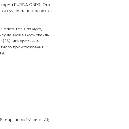
 корма PURINA ONE®. Это
шки лучше адаптироваться
%), растительная мука,
ысушенная мякоть свеклы,
* (2%), минеральные
отного происхождения,
ты.
 8; марганец: 29; цинк: 73;