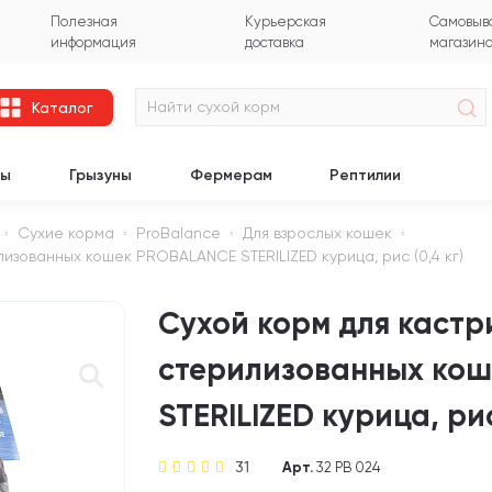
Полезная
Курьерская
Самовыво
информация
доставка
магазин
Каталог
цы
Грызуны
Фермерам
Рептилии
Сухие корма
ProBalance
Для взрослых кошек
изованных кошек PROBALANCE STERILIZED курица, рис (0,4 кг)
Сухой корм для кастр
стерилизованных ко
STERILIZED курица, рис
31
Арт.
32 PB 024