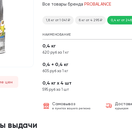
Все товары бренда
PROBALANCE
1,8 кг
от 1 041
₽
8 кг
от 4 295
₽
0,4 кг
от 24
НАИМЕНОВАНИЕ
0,4 кг
620 руб за 1 кг
0,4 + 0,4 кг
605 руб за 1 кг
ие цен
0,4 кг х 4 шт
595 руб за 1 шт
Самовывоз
Достав
в пунктах вашего региона
курьером
ты выдачи