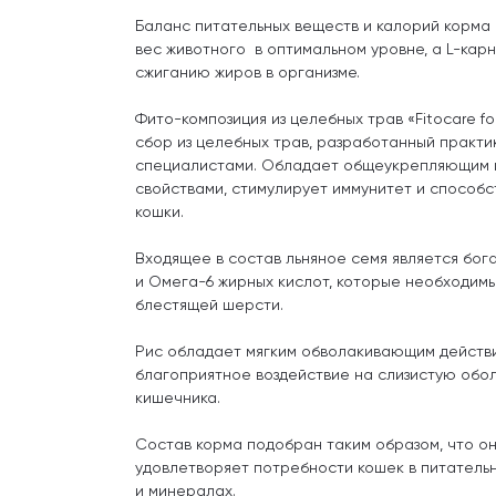
Баланс питательных веществ и калорий корма
вес животного в оптимальном уровне, а L-кар
сжиганию жиров в организме.
Фито-композиция из целебных трав «Fitocare f
сбор из целебных трав, разработанный прак
специалистами. Обладает общеукрепляющим 
свойствами, стимулирует иммунитет и способ
кошки.
Входящее в состав льняное семя является бо
и Омега-6 жирных кислот, которые необходимы
блестящей шерсти.
Рис обладает мягким обволакивающим действи
благоприятное воздействие на слизистую обол
кишечника.
Состав корма подобран таким образом, что о
удовлетворяет потребности кошек в питатель
и минералах.