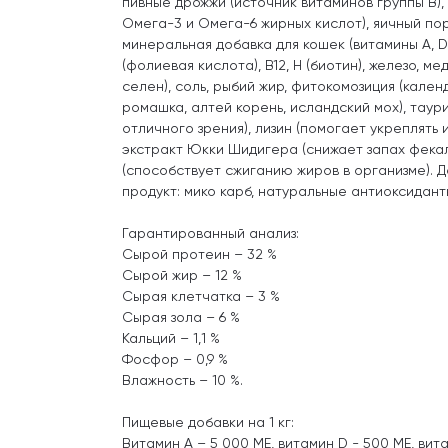
пивные дрожжи (источник витаминов группы В),
Омега-3 и Омега-6 жирных кислот), яичный по
минеральная добавка для кошек (витамины А, D3, Е
(фолиевая кислота), В12, Н (биотин), железо, мед
селен), соль, рыбий жир, фитокомозиция (кален
ромашка, алтей корень, исландский мох), таури
отличного зрения), лизин (помогает укреплять 
экстракт Юкки Шидигера (снижает запах фекал
(способствует сжиганию жиров в организме). 
продукт: мико карб, натуральные антиоксидант
Гарантированный анализ:
Сырой протеин – 32 %
Сырой жир – 12 %
Сырая клетчатка – 3 %
Сырая зола – 6 %
Кальций – 1,1 %
Фосфор – 0,9 %
Влажность – 10 %.
Пищевые добавки на 1 кг:
Витамин А – 5 000 МЕ, витамин D - 500 МЕ, вита