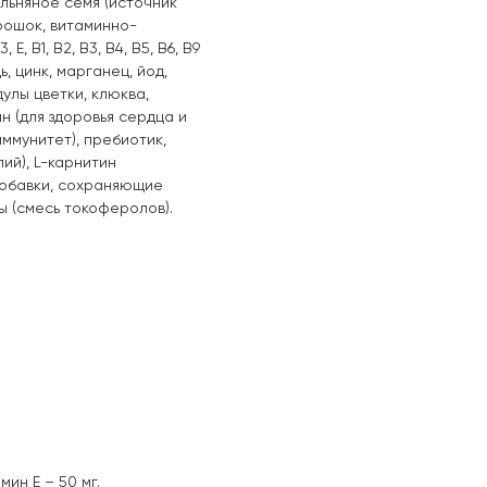
 льняное семя (источник
рошок, витаминно-
, В1, В2, В3, В4, В5, В6, В9
ь, цинк, марганец, йод,
дулы цветки, клюква,
н (для здоровья сердца и
иммунитет), пребиотик,
ий), L-карнитин
Добавки, сохраняющие
ы (смесь токоферолов).
мин Е – 50 мг.