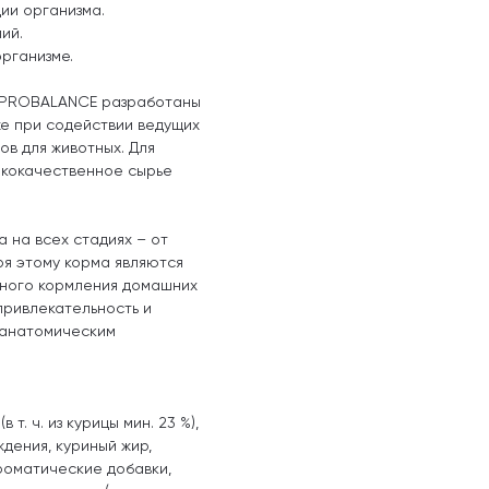
ии организма.
ий.
организме.
в PROBALANCE разработаны
же при содействии ведущих
ов для животных. Для
ококачественное сырье
 на всех стадиях – от
ря этому корма являются
вного кормления домашних
привлекательность и
 анатомическим
. ч. из курицы мин. 23 %),
дения, куриный жир,
роматические добавки,