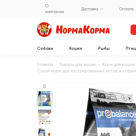
О
Доставка
Оплата
компании
Собаки
Кошки
Рыбы
Пти
Главная
Товары для кошек
Корм для кошек
Сухой корм для кастрированных котов и стерил