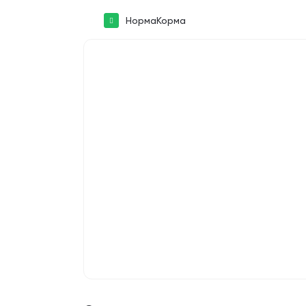
НормаКорма