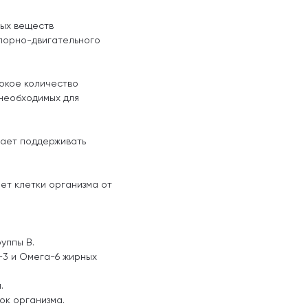
ных веществ
порно-двигательного
сокое количество
необходимых для
гает поддерживать
ет клетки организма от
уппы В.
-3 и Омега-6 жирных
.
ок организма.