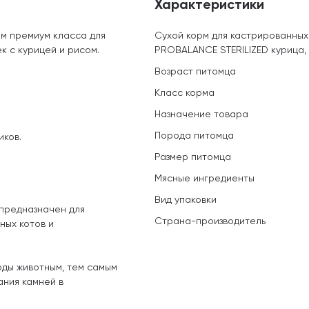
Характеристики
м премиум класса для
Сухой корм для кастрированных
к с курицей и рисом.
PROBALANCE STERILIZED курица, р
Возраст питомца
Класс корма
Назначение товара
Порода питомца
ков.
Размер питомца
Мясные ингредиенты
Вид упаковки
 предназначен для
Страна-производитель
ных котов и
оды животным, тем самым
ания камней в