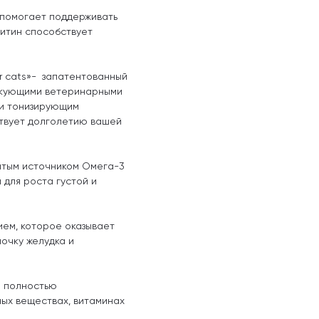
 помогает поддерживать
нитин способствует
or cats»- запатентованный
тикующими ветеринарными
и тонизирующим
ствует долголетию вашей
гатым источником Омега-3
 для роста густой и
ем, которое оказывает
очку желудка и
н полностью
ных веществах, витаминах