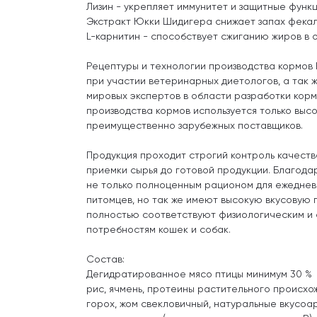
Лизин - укрепляет иммунитет и защитные функц
Экстракт Юкки Шидигера снижает запах фекал
L-карнитин - способствует сжиганию жиров в 
Рецептуры и технологии производства кормо
при участии ветеринарных диетологов, а так 
мировых экспертов в области разработки корм
производства кормов используется только выс
преимущественно зарубежных поставщиков.
Продукция проходит строгий контроль качества
приемки сырья до готовой продукции. Благода
не только полноценным рационом для ежедне
питомцев, но так же имеют высокую вкусовую 
полностью соответствуют физиологическим и
потребностям кошек и собак.
Состав:
Дегидратированное мясо птицы минимум 30 % (в т
рис, ячмень, протеины растительного происхож
горох, жом свекловичный, натуральные вкусоа