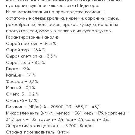
пустырник, сушёная клюква, юкка Шидигера.
Из-за использования на производстве возможны
остаточные следы: кролика, индейки, баранины, рыбы,
ракообразных, моллюсков, орехов, кунжута, молочных
продуктов, сои, бобовых, злаков и их субпродуктов.
Гарантированный анализ:
Сырой протеин – 34,3 %
Сырой жир – 16,4 %
Сырая клетчатка – 3,3 %
Сырая зола - 8,5 %
Влага – 9 %
Кальций - 1,4 %
Фосфор – 0,9 %
Магний - 0,1 %
Омега-3 - 0,2 %
Омега-6 - 1,7 %
Витамины (МЕ/кг): А - 20500, D3 - 688, Е - 48,1.
Микроэлементы (мг/кг): железо - 381, медь - 17,9, марганец -
34,7, цинк – 102, таурин - 2,4, йод - 2,4, селен - 0,6.
Энергетическая ценность – 3 700 кКал/кг.
Страна-производитель: Китай.