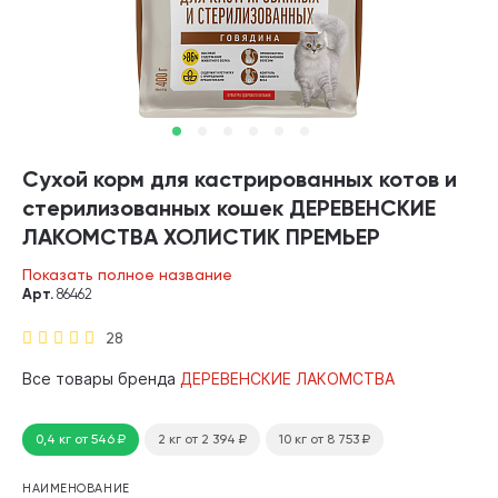
Сухой корм для кастрированных котов и
стерилизованных кошек ДЕРЕВЕНСКИЕ
ЛАКОМСТВА ХОЛИСТИК ПРЕМЬЕР
говядина (0,4 кг)
Показать полное название
Арт.
86462
28
Все товары бренда
ДЕРЕВЕНСКИЕ ЛАКОМСТВА
0,4 кг
от 546
₽
2 кг
от 2 394
₽
10 кг
от 8 753
₽
НАИМЕНОВАНИЕ