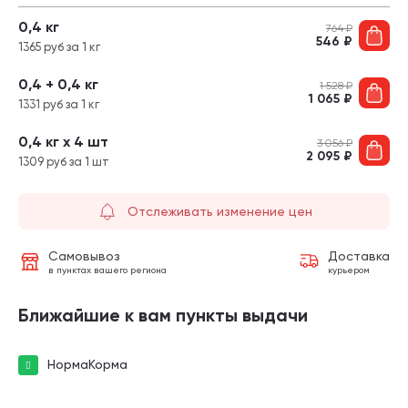
0,4 кг
764
₽
546
₽
1365 руб за 1 кг
0,4 + 0,4 кг
1 528
₽
1 065
₽
1331 руб за 1 кг
0,4 кг х 4 шт
3 056
₽
2 095
₽
1309 руб за 1 шт
Отслеживать изменение цен
Самовывоз
Доставка
в пунктах вашего региона
курьером
Ближайшие к вам пункты выдачи
НормаКорма