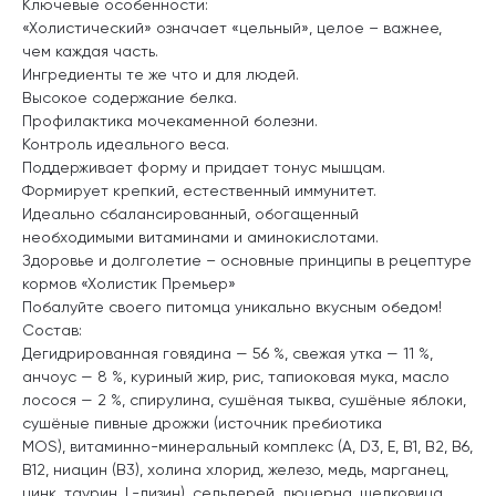
Ключевые особенности:
«Холистический» означает «цельный», целое – важнее,
чем каждая часть.
Ингредиенты те же что и для людей.
Высокое содержание белка.
Профилактика мочекаменной болезни.
Контроль идеального веса.
Поддерживает форму и придает тонус мышцам.
Формирует крепкий, естественный иммунитет.
Идеально сбалансированный, обогащенный
необходимыми витаминами и аминокислотами.
Здоровье и долголетие – основные принципы в рецептуре
кормов «Холистик Премьер»
Побалуйте своего питомца уникально вкусным обедом!
Состав:
Дегидрированная говядина — 56 %, свежая утка — 11 %,
анчоус — 8 %, куриный жир, рис, тапиоковая мука, масло
лосося — 2 %, спирулина, сушёная тыква, сушёные яблоки,
сушёные пивные дрожжи (источник пребиотика
MOS), витаминно-минеральный комплекс (А, D3, E, B1, B2, B6,
B12, ниацин (B3), холина хлорид, железо, медь, марганец,
цинк, таурин, L-лизин), сельдерей, люцерна, шелковица,