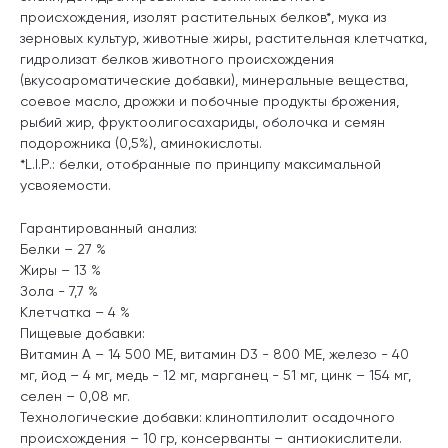
происхождения, изолят растительных белков*, мука из
зерновых культур, животные жиры, растительная клетчатка,
гидролизат белков животного происхождения
(вкусоароматические добавки), минеральные вещества,
соевое масло, дрожжи и побочные продукты брожения,
рыбий жир, фруктоолигосахариды, оболочка и семян
подорожника (0,5%), аминокислоты.
*L.I.P.: белки, отобранные по принципу максимальной
усвояемости.
Гарантированный анализ:
Белки – 27 %
Жиры – 13 %
Зола - 7,7 %
Клетчатка – 4 %
Пищевые добавки:
Витамин A – 14 500 ME, витамин D3 - 800 ME, железо - 40
мг, йод – 4 мг, медь - 12 мг, марганец - 51 мг, цинк – 154 мг,
селен – 0,08 мг.
Технологические добавки:
клиноптилолит осадочного
происхождения – 10
гр, консерванты – антиокислители.