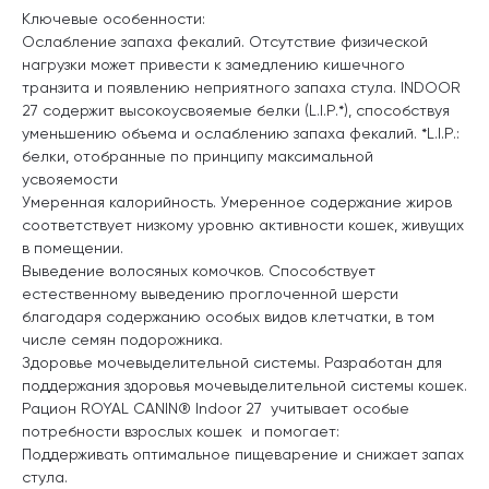
Ключевые особенности:
Ослабление запаха фекалий
. Отсутствие физической
нагрузки может привести к замедлению кишечного
транзита и появлению неприятного запаха стула. INDOOR
27 содержит высокоусвояемые белки (L.I.P.*), способствуя
уменьшению объема и ослаблению запаха фекалий. *L.I.P.:
белки, отобранные по принципу максимальной
усвояемости
Умеренная калорийность
. Умеренное содержание жиров
соответствует низкому уровню активности кошек, живущих
в помещении.
Выведение волосяных комочков
. Способствует
естественному выведению проглоченной шерсти
благодаря содержанию особых видов клетчатки, в том
числе семян подорожника.
Здоровье мочевыделительной системы
. Разработан для
поддержания здоровья мочевыделительной системы кошек.
Рацион ROYAL CANIN® Indoor 27 учитывает особые
потребности взрослых кошек и помогает:
Поддерживать оптимальное пищеварение и снижает запах
стула.