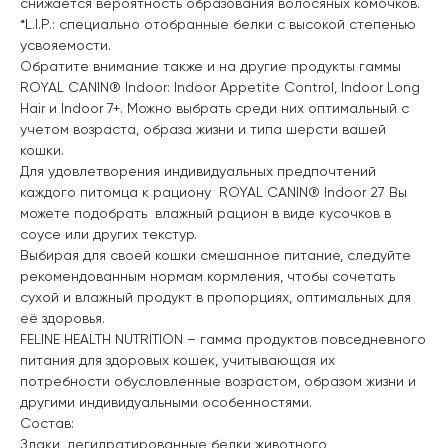
снижается вероятность образования волосяных комочков.
*L.I.P.: специально отобранные белки с высокой степенью
усвояемости.
Обратите внимание также и на другие продукты гаммы
ROYAL CANIN® Indoor: Indoor Appetite Control, Indoor Long
Hair и Indoor 7+. Можно выбрать среди них оптимальный с
учетом возраста, образа жизни и типа шерсти вашей
кошки.
Для удовлетворения индивидуальных предпочтений
каждого питомца к рациону ROYAL CANIN® Indoor 27 Вы
можете подобрать влажный рацион в виде кусочков в
соусе или других текстур.
Выбирая для своей кошки смешанное питание, следуйте
рекомендованным нормам кормления, чтобы сочетать
сухой и влажный продукт в пропорциях, оптимальных для
её здоровья.
FELINE HEALTH NUTRITION – гамма продуктов повседневного
питания для здоровых кошек, учитывающая их
потребности обусловленные возрастом, образом жизни и
другими индивидуальными особенностями.
Состав:
Злаки, дегидратированные белки животного