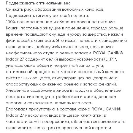
Поддерживать оптимальный вес.
Снижать риск образования волосяных комочков.
Поддерживать гигиену ротовой полости.
100% полнорационное и сбалансированное питание.
Кошки, постоянно живущие в помещении, гораздо больше
времени посвящают сну, еде и уходу за шерстью, нежели
физической активности. Это может привести к замедлению
пищеварения, набору избыточного веса, появлению
неоформленного стула с резким запахом. ROYAL CANIN®
Indoor 27 содержит белки высокой усвояемости (L.I.P.)*,
уменьшающие объем и неприятный запах стула,
оптимальный процент клетчатки и специальный комплекс
питательных веществ, стимулирующих пищеварение и
способствующих снижению объема и запаха фекалий.
Умеренное содержание жиров в продукте обеспечивает
соответствие между потреблением и расходованием
энергии и сохранение нормального веса.
Благодаря присутствию в составе корма ROYAL CANIN®
Indoor 27 нескольких видов пищевой клетчатки, в
частности семян подорожника, облегчается выведение из
пищеварительного тракта проглоченной шерсти и