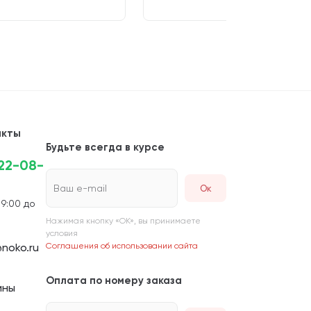
акты
Будьте всегда в курсе
222-08-
Ваш e-mail
 9:00 до
Нажимая кнопку «ОК», вы принимаете
условия
noko.ru
Соглашения об использовании сайта
Оплата по номеру заказа
ины