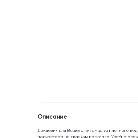
Описание
Дождевик для Вашего питомца из плотного в
полиэстера на гладком подкладе. Удобно одева