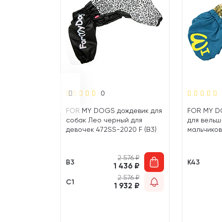
0
ождевик для
FOR MY DOGS дождевик для
FOR MY D
таллик для
собак Лео черный для
для вельш
S-2020 M
девочек 472SS-2020 F (B3)
мальчико
(K43)
 949
₽
2 576
₽
B3
K43
250
₽
1 436
₽
 949
₽
2 576
₽
C1
250
₽
1 932
₽