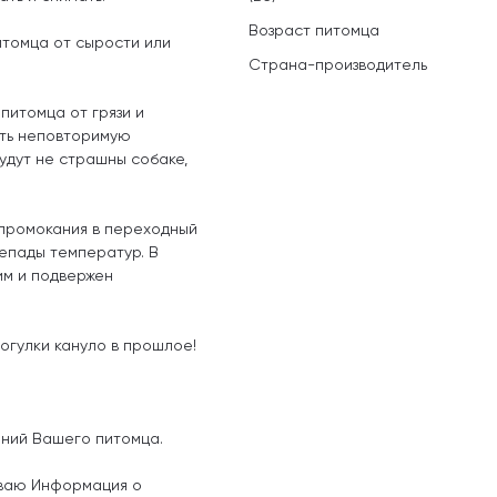
Возраст питомца
итомца от сырости или
Страна-производитель
питомца от грязи и
уть неповторимую
будут не страшны собаке,
промокания в переходный
репады температур. В
им и подвержен
огулки кануло в прошлое!
ений Вашего питомца.
иваю Информация о