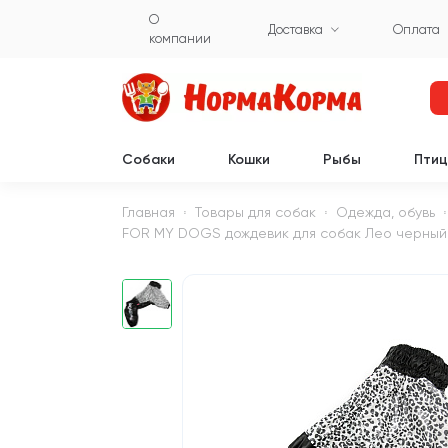
О
Доставка
Оплата
компании
Собаки
Кошки
Рыбы
Пти
Главная
Товары для собак
Одежда, обувь
FOR MY DOGS дождевик для собак Лео черный 