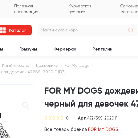
Полезная
Курьерская
Самовыво
информация
доставка
магазин
Каталог
цы
Грызуны
Фермерам
Рептилии
Комбинезоны
Дождевики
For My Dogs
для девочек 472SS-2020 F (B3)
FOR MY DOGS дождеви
черный для девочек 47
0
Арт.
472/3SS-2020 F
Все товары бренда
FOR MY DOGS