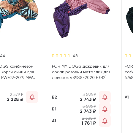
44
48
OGS комбинезон
FOR MY DOGS дождевик для
FOR
-корги синий для
собак розовый металлик для
соб
в FW749-2019 MW
девочек 489SS-2020 F (B2)
476
2 579
₽
3 596
₽
B2
A1
2 228
₽
2 743
₽
3 596
₽
B1
2 743
₽
2 335
₽
A1
1 781
₽