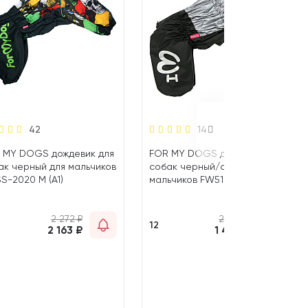
42
14
 MY DOGS дождевик для
FOR MY DOGS дождевик для
ак черный для мальчиков
собак черный/серебро для
SS-2020 M (A1)
мальчиков FW510-2018 M (12)
2 272
₽
2 829
₽
12
2 163
₽
1 407
₽