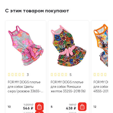
С этим товаром покупают
3
5
FOR MY DOGS платье
FOR MY DOGS платье
FOR MY DOG
для собак Цветы
для собак Ромашки
для собак 
серо/розовое 336SS-
желтое 332SS-2018 (16)
415SS-2019 (1
2018 (16)
1 209
₽
969
₽
1 
10
8
12
546
₽
438
₽
6