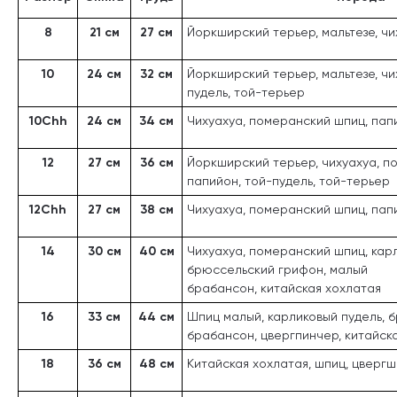
8
21 см
27 см
Йоркширский терьер, мальтезе, чи
10
24 см
32 см
Йоркширский терьер, мальтезе, чи
пудель, той-терьер
10Chh
24 см
34 см
Чихуахуа, померанский шпиц, пап
12
27 см
36 см
Йоркширский терьер, чихуахуа, п
папийон, той-пудель, той-терьер
12Chh
27 см
38 см
Чихуахуа, померанский шпиц, пап
14
30 см
40 см
Чихуахуа, померанский шпиц, карл
брюссельский грифон, малый
брабансон, китайская хохлатая
16
33 см
44 см
Шпиц малый, карликовый пудель, 
брабансон, цвергпинчер, китайск
18
36 см
48 см
Китайская хохлатая, шпиц, цверг