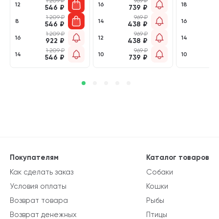
1 209
₽
969
₽
1 
12
16
18
546
₽
739
₽
7
1 209
₽
969
₽
1 
8
14
16
546
₽
438
₽
7
1 209
₽
969
₽
1 
16
12
14
922
₽
438
₽
7
1 209
₽
969
₽
1 
14
10
10
546
₽
739
₽
7
Покупателям
Каталог товаров
Как сделать заказ
Собаки
Условия оплаты
Кошки
Возврат товара
Рыбы
Возврат денежных
Птицы