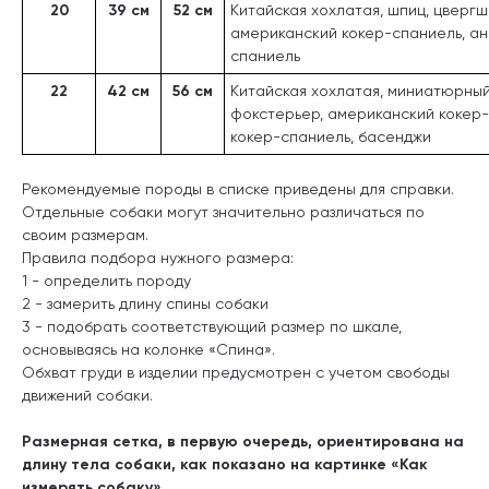
20
39 см
52 см
Китайская хохлатая, шпиц, цвергш
американский кокер-спаниель, ан
спаниель
22
42 см
56 см
Китайская хохлатая, миниатюрны
фокстерьер, американский кокер-
кокер-спаниель, басенджи
Рекомендуемые породы в списке приведены для справки.
Отдельные собаки могут значительно различаться по
своим размерам.
Правила подбора нужного размера:
1 - определить породу
2 - замерить длину спины собаки
3 - подобрать соответствующий размер по шкале,
основываясь на колонке «Спина».
Обхват груди в изделии предусмотрен с учетом свободы
движений собаки.
Размерная сетка, в первую очередь, ориентирована на
длину тела собаки, как показано на картинке «Как
измерять собаку».