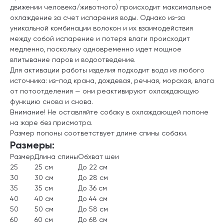
движении человека/животного) происходит максимальное
охлаждение за счет испарения воды. Однако из-за
уникальной комбинации волокон и их взаимодействия
между собой испарение и потеря влаги происходит
медленно, поскольку одновременно идет мощное
впитывание паров и водоотведение.
Для активации работы изделия подходит вода из любого
источника: из-под крана, дождевая, речная, морская, влага
от потоотделения — они реактивируют охлаждающую
функцию снова и снова.
Внимание! Не оставляйте собаку в охлаждающей попоне
на жаре без присмотра.
Размер попоны соответствует длине спины собаки.
Размеры:
Размер
Длина спины
Обхват шеи
25
25 см
До 22 см
30
30 см
До 28 см
35
35 см
До 36 см
40
40 см
До 44 см
50
50 см
До 58 см
60
60 см
До 68 см