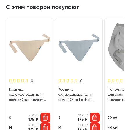
С этим товаром покупают
0
0
Косынка
Косынка
Попона ох
охлаждающая для
охлаждающая для
для собак O
собак Osso Fashion
собак Osso Fashion
Fashion сера
бежевая (S)
серая (S)
200
₽
200
₽
S
S
70 см
175
₽
175
₽
8
200
₽
200
₽
M
M
40 см
175
₽
175
₽
6