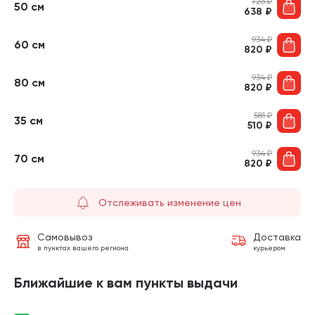
726
₽
50 см
638
₽
934
₽
60 см
820
₽
934
₽
80 см
820
₽
581
₽
35 см
510
₽
934
₽
70 см
820
₽
Отслеживать изменение цен
Самовывоз
Доставка
в пунктах вашего региона
курьером
Ближайшие к вам пункты выдачи