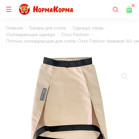
0
Главная
Товары для собак
Одежда, обувь
Охлаждающая одежда
Osso Fashion
Попона охлаждающая для собак Osso Fashion бежевая (40 см