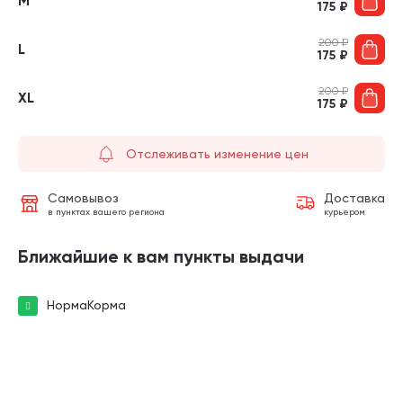
M
175
₽
200
₽
L
175
₽
200
₽
XL
175
₽
Отслеживать изменение цен
Самовывоз
Доставка
в пунктах вашего региона
курьером
Ближайшие к вам пункты выдачи
НормаКорма