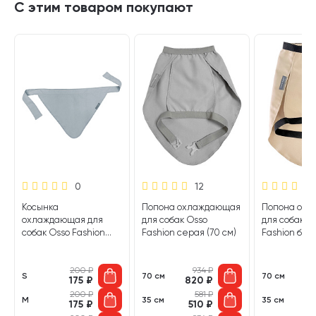
С этим товаром покупают
0
12
Косынка
Попона охлаждающая
Попона ох
охлаждающая для
для собак Osso
для собак O
собак Osso Fashion
Fashion серая (70 см)
Fashion беж
серая (S)
см)
200
₽
934
₽
S
70 см
70 см
175
₽
820
₽
8
200
₽
581
₽
M
35 см
35 см
175
₽
510
₽
5