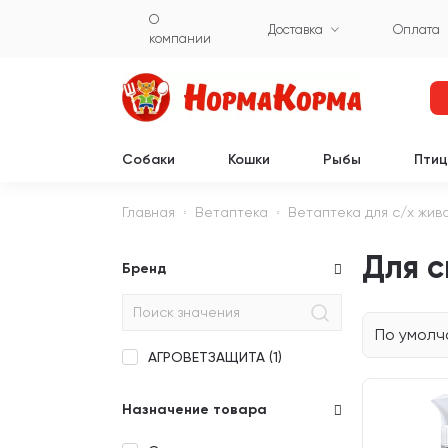
О
Доставка
Оплата
компании
Собаки
Кошки
Рыбы
Пти
Главная
Ветаптека
Ветаптека для с/х жив
Для 
Бренд
По умол
АГРОВЕТЗАЩИТА (
1
)
Назначение товара