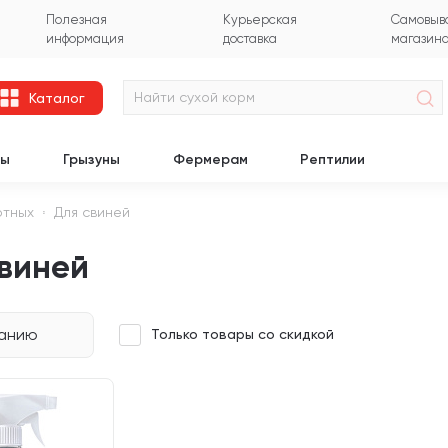
Полезная
Курьерская
Самовыво
информация
доставка
магазин
Каталог
цы
Грызуны
Фермерам
Рептилии
отных
Для свиней
свиней
чанию
Только товары со скидкой