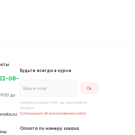
акты
Будьте всегда в курсе
222-08-
Ваш e-mail
 9:00 до
Нажимая кнопку «ОК», вы принимаете
условия
noko.ru
Соглашения об использовании сайта
Оплата по номеру заказа
ины