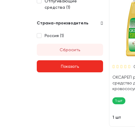
Отпугивающие
средства (
1
)
Страна-производитель
Россия (
1
)
Сбросить
ОКСАРЕП 
средство д
кровососу
насекомых
спрей 500 
1 шт
1 шт