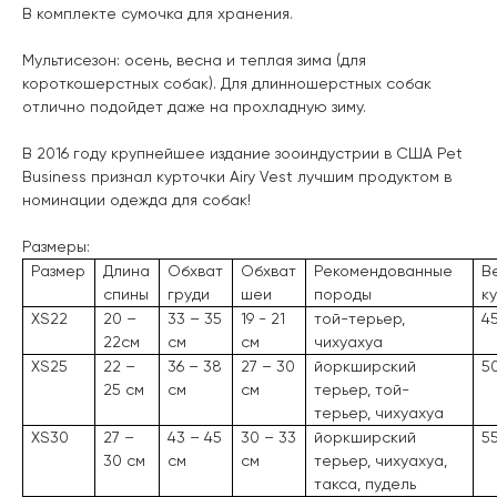
В комплекте сумочка для хранения.
Мультисезон: осень, весна и теплая зима (для
короткошерстных собак). Для длинношерстных собак
отлично подойдет даже на прохладную зиму.
В 2016 году крупнейшее издание зооиндустрии в США Pet
Business признал курточки Airy Vest лучшим продуктом в
номинации одежда для собак!
Размеры:
Размер
Длина
Обхват
Обхват
Рекомендованные
В
спины
груди
шеи
породы
к
XS22
20 –
33 – 35
19 - 21
той-терьер,
4
22с
м
см
см
чихуахуа
XS25
22 –
36 – 38
27 – 30
йоркширский
5
25 см
см
см
терьер, той-
терьер, чихуахуа
XS30
27 –
43 – 45
30 – 33
йоркширский
5
30 см
см
см
терьер, чихуахуа,
такса, пудель