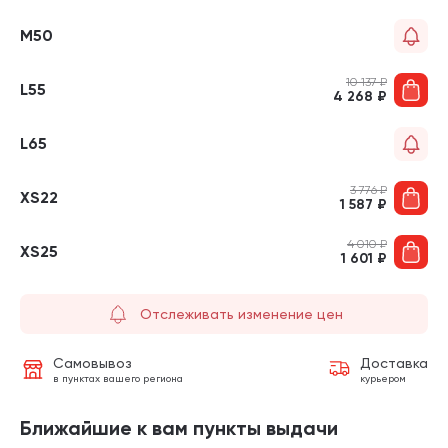
M50
10 137
₽
L55
4 268
₽
L65
3 776
₽
XS22
1 587
₽
4 010
₽
XS25
1 601
₽
Отслеживать изменение цен
Самовывоз
Доставка
в пунктах вашего региона
курьером
Ближайшие к вам пункты выдачи