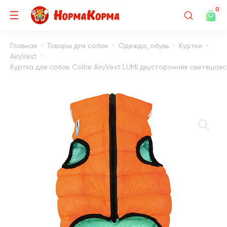
0
Главная
Товары для собак
Одежда, обувь
Куртки
AiryVest
Куртка для собак Collar AiryVest LUMI двусторонняя светяща