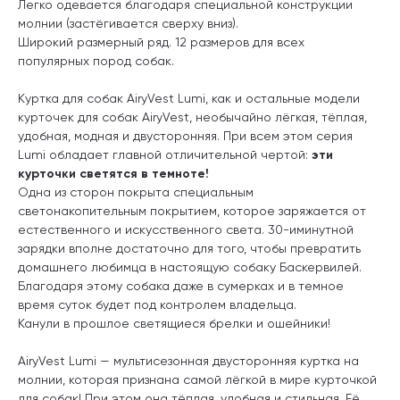
Легко одевается благодаря специальной конструкции
молнии (застёгивается сверху вниз).
Широкий размерный ряд. 12 размеров для всех
популярных пород собак.
Куртка для собак
AiryVest
Lumi,
как и остальные модели
курточек для собак AiryVest, необычайно лёгкая, тёплая,
удобная, модная и двусторонняя. При всем этом серия
Lumi обладает главной отличительной чертой:
эти
курточки светятся в темноте!
Одна из сторон покрыта специальным
светонакопительным покрытием, которое заряжается от
естественного и искусственного света. 30-иминутной
зарядки вполне достаточно для того, чтобы превратить
домашнего любимца в настоящую собаку Баскервилей.
Благодаря этому собака даже в сумерках и в темное
время суток будет под контролем владельца.
Канули в прошлое светящиеся брелки и ошейники!
AiryVest
Lumi
— мультисезонная двусторонняя куртка на
молнии, которая признана самой лёгкой в мире курточкой
для собак! При этом она тёплая, удобная и стильная. Её