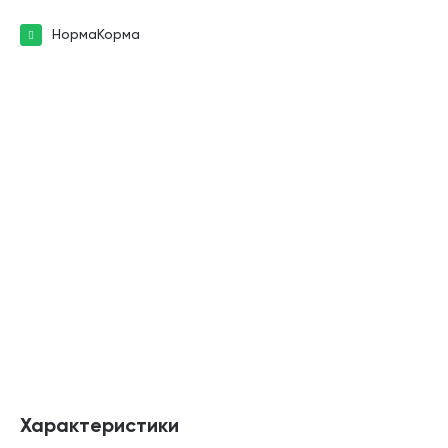
НормаКорма
Характеристики