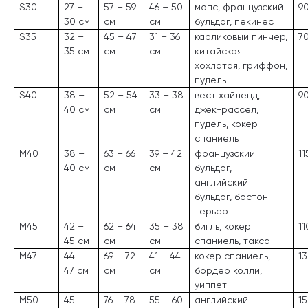
S30
27 –
57 – 59
46 – 50
мопс, французский
9
30 см
см
см
бульдог, пекинес
S35
32 –
45 – 47
31 – 36
карликовый пинчер,
7
35 см
см
см
китайская
хохлатая, гриффон,
пудель
S40
38 –
52 – 54
33 – 38
вест хайленд,
9
40 см
см
см
джек-рассел,
пудель, кокер
спаниель
M40
38 –
63 – 66
39 – 42
французский
11
40 см
см
см
бульдог,
английский
бульдог, бостон
терьер
M45
42 –
62 – 64
35 – 38
бигль, кокер
11
45 см
см
см
спаниель, такса
M47
44 –
69 – 72
41 – 44
кокер спаниель,
13
47 см
см
см
бордер колли,
уиппет
M50
45 –
76 – 78
55 – 60
английский
15