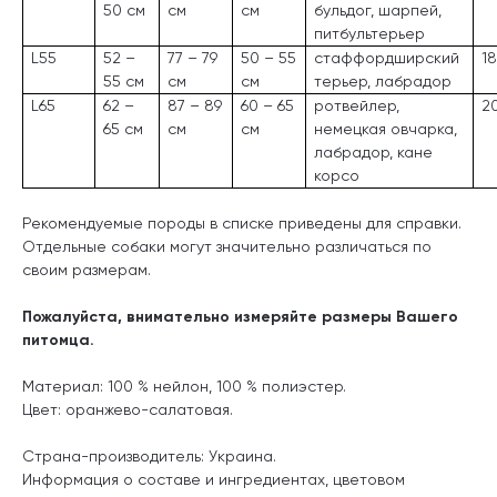
50 см
см
см
бульдог, шарпей,
питбультерьер
L55
52 –
77 – 79
50 – 55
стаффордширский
1
55 см
см
см
терьер, лабрадор
L65
62 –
87 – 89
60 – 65
ротвейлер,
2
65 см
см
см
немецкая овчарка,
лабрадор, кане
корсо
Рекомендуемые породы в списке приведены для справки.
Отдельные собаки могут значительно различаться по
своим размерам.
Пожалуйста, внимательно измеряйте размеры Вашего
питомца.
Материал: 100 % нейлон, 100 % полиэстер.
Цвет: оранжево-салатовая.
Страна-производитель: Украина.
Информация о составе и ингредиентах, цветовом