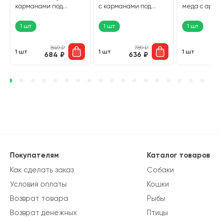
карманами под
с карманами под
меда с аро
лакомство зеленый 70
лакомство 36 х 4 х 18 см
сливок желта
х 3 х 8,5 см (1 шт)
(1 шт)
(1 шт)
1 шт
1 шт
1 шт
849
₽
789
₽
1 шт
1 шт
1 шт
684
₽
636
₽
6
Покупателям
Каталог товаров
Как сделать заказ
Собаки
Условия оплаты
Кошки
Возврат товара
Рыбы
Возврат денежных
Птицы