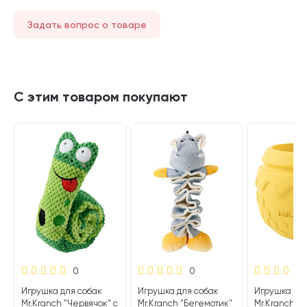
Задать вопрос о товаре
С этим товаром покупают
0
0
Игрушка для собак
Игрушка для собак
Игрушка для
Mr.Kranch "Червячок" с
Mr.Kranch "Бегемотик"
Mr.Kranch Г