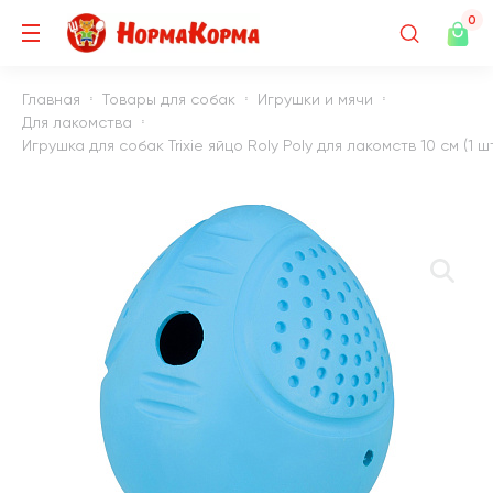
0
Главная
Товары для собак
Игрушки и мячи
Для лакомства
Игрушка для собак Trixie яйцо Roly Poly для лакомств 10 см (1 ш