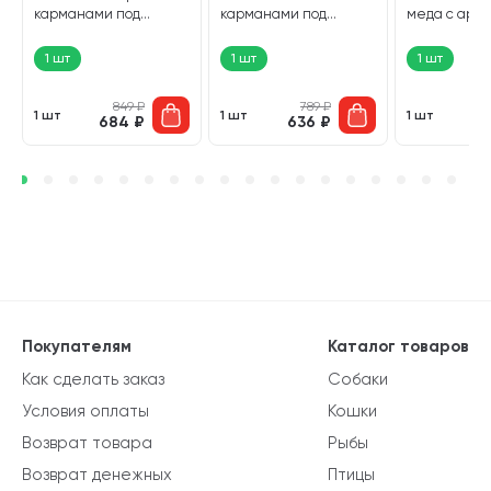
карманами под
карманами под
меда с аро
лакомство зеленый 70
лакомство 36 х 4 х 18 см
сливок желта
х 3 х 8,5 см (1 шт)
(1 шт)
(1 шт)
1 шт
1 шт
1 шт
849
₽
789
₽
1 шт
1 шт
1 шт
684
₽
636
₽
6
Покупателям
Каталог товаров
Как сделать заказ
Собаки
Условия оплаты
Кошки
Возврат товара
Рыбы
Возврат денежных
Птицы