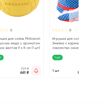
0
0
ушка для собак Mr.Kranch
Игрушка для собак Mr.Kranch
шочек меда с ароматом
Змейка с карманами под
ок желтая 9 х 8 см (1 шт)
лакомство синяя 96 см (1 шт)
т
1 шт
707
₽
925
₽
т
1 шт
661
₽
864
₽