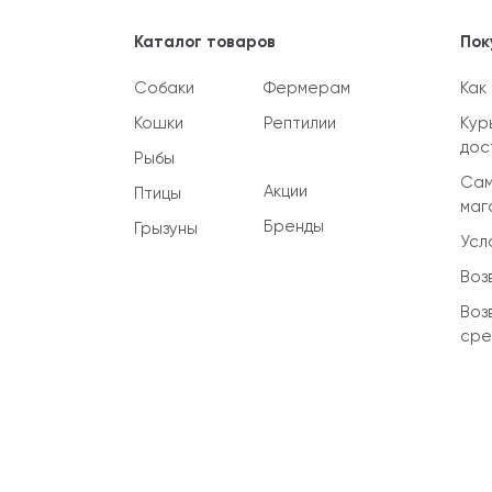
Каталог товаров
Пок
Собаки
Фермерам
Как
Кошки
Рептилии
Кур
дос
Рыбы
Сам
Акции
Птицы
маг
Бренды
Грызуны
Усл
Воз
Воз
сре