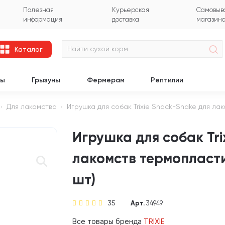
Полезная
Курьерская
Самовыво
информация
доставка
магазин
Каталог
цы
Грызуны
Фермерам
Рептилии
Для лакомства
Игрушка для собак Trixie Snack-Snake для ла
Игрушка для собак Tri
лакомств термопласти
шт)
35
Арт.
34949
Все товары бренда
TRIXIE