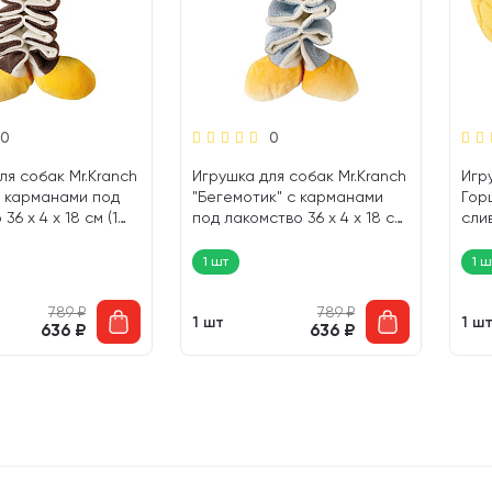
0
0
ля собак Mr.Kranch
Игрушка для собак Mr.Kranch
Игр
с карманами под
"Бегемотик" с карманами
Гор
36 х 4 х 18 см (1
под лакомство 36 х 4 х 18 см
слив
(1 шт)
1 шт
1 ш
789
₽
789
₽
1 шт
1 ш
636
₽
636
₽