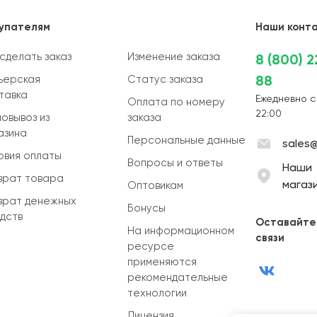
упателям
Наши конт
 сделать заказ
Изменение заказа
8 (800) 
88
ьерская
Статус заказа
тавка
Ежедневно с
Оплата по номеру
22:00
овывоз из
заказа
азина
Персональные данные
sales@
овия оплаты
Вопросы и ответы
Наши
врат товара
магаз
Оптовикам
врат денежных
Бонусы
дств
Оставайте
На информационном
связи
ресурсе
применяются
рекомендательные
технологии
Лицензия