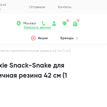
з из
Оптовикам
Контакты
а
0
0
Москва
Заказать звонок
Акции
Бренды
комств термопластичная резина 42 см (1 шт)
xie Snack-Snake для
чная резина 42 см (1