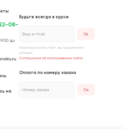
акты
Будьте всегда в курсе
222-08-
Ваш e-mail
 9:00 до
Нажимая кнопку «ОК», вы принимаете
условия
noko.ru
Соглашения об использовании сайта
Оплата по номеру заказа
ины
Номер заказа
Ок
сь на