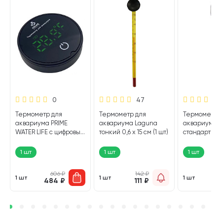
0
47
Термометр для
Термометр для
Термометр 
аквариума PRIME
аквариума Laguna
аквариума 
WATER LIFE с цифровым
тонкий 0,6 х 15 см (1 шт)
стандартный 
табло (1 шт)
(1 шт)
1 шт
1 шт
1 шт
606
₽
142
₽
1 шт
1 шт
1 шт
484
₽
111
₽