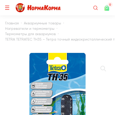
0
Главная
Аквариумные товары
Нагреватели и термометры
Термометры для аквариумов
TETRA TETRATEC TH35 – Тетра точный жидкокристаллический т