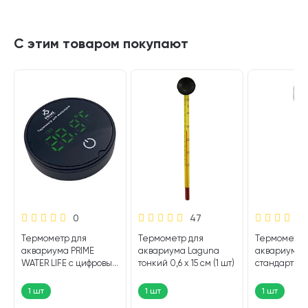
С этим товаром покупают
0
47
Термометр для
Термометр для
Термометр 
аквариума PRIME
аквариума Laguna
аквариума 
WATER LIFE с цифровым
тонкий 0,6 х 15 см (1 шт)
стандартный 
табло (1 шт)
(1 шт)
1 шт
1 шт
1 шт