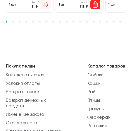
142
₽
142
₽
1 шт
1 шт
1 шт
111
₽
111
₽
1
Покупателям
Каталог товаров
Как сделать заказ
Собаки
Условия оплаты
Кошки
Возврат товара
Рыбы
Возврат денежных
Птицы
средств
Грызуны
Изменение заказа
Фермерам
Статус заказа
Рептилии