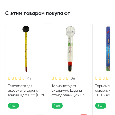
С этим товаром покупают
47
36
Термометр для
Термометр для
Термометр 
аквариума Laguna
аквариума Laguna
аквариума 
тонкий 0,6 х 15 см (1 шт)
стандартный 1,2 х 11 см
ТН-02 на п
(1 шт)
тонкий (1 шт)
1 шт
1 шт
1 шт