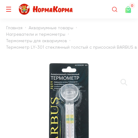
0
Главная
Аквариумные товары
Нагреватели и термометры
Термометры для аквариумов
Термометр LY-301 стеклянный толстый с присоской BARBUS в бл