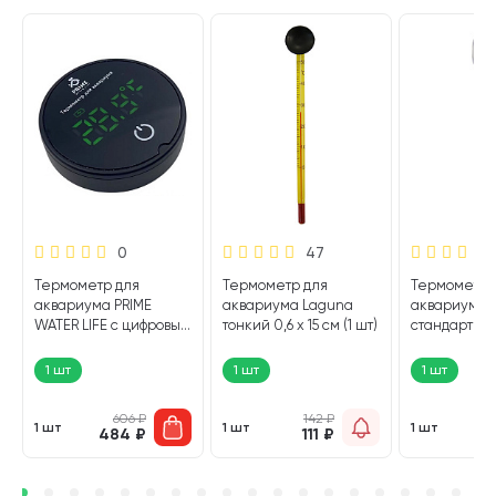
0
47
Термометр для
Термометр для
Термометр 
аквариума PRIME
аквариума Laguna
аквариума 
WATER LIFE с цифровым
тонкий 0,6 х 15 см (1 шт)
стандартный 
табло (1 шт)
(1 шт)
1 шт
1 шт
1 шт
606
₽
142
₽
1 шт
1 шт
1 шт
484
₽
111
₽