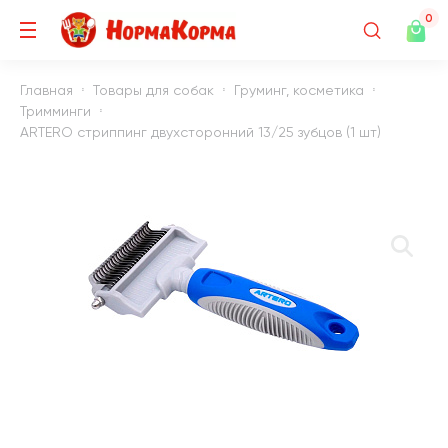
0
Главная
Товары для собак
Груминг, косметика
Тримминги
ARTERO стриппинг двухсторонний 13/25 зубцов (1 шт)