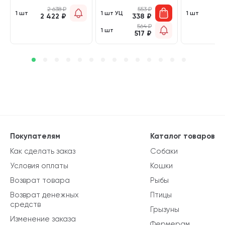
2 638
₽
553
₽
1 
1 шт
1 шт УЦ
1 шт
2 422
₽
338
₽
7
564
₽
1 шт
517
₽
Покупателям
Каталог товаров
Как сделать заказ
Собаки
Условия оплаты
Кошки
Возврат товара
Рыбы
Возврат денежных
Птицы
средств
Грызуны
Изменение заказа
Фермерам