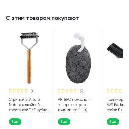
С этим товаром покупают
0
31
O
Стриппинг Artero
ARTERO пемза для
Триммер Fer
Nature с двойной
завершающего
5991 Pettine 
гребенкой 11/21 зубцов
тримминга (1 шт)
собак (1 шт)
(1 шт)
1 шт
1 шт
1 шт