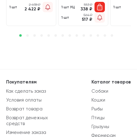
2 638
₽
553
₽
1 
1 шт
1 шт УЦ
1 шт
2 422
₽
338
₽
7
564
₽
1 шт
517
₽
Покупателям
Каталог товаров
Как сделать заказ
Собаки
Условия оплаты
Кошки
Возврат товара
Рыбы
Возврат денежных
Птицы
средств
Грызуны
Изменение заказа
Фермерам