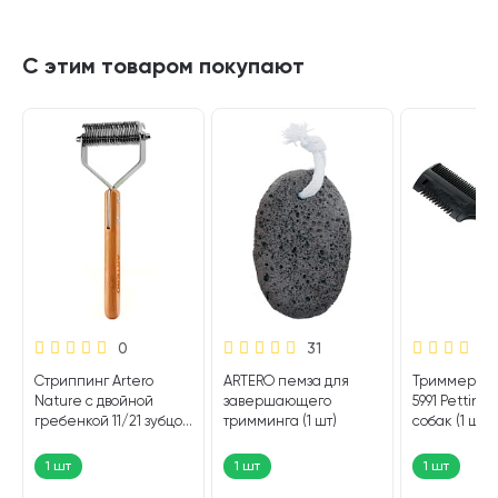
С этим товаром покупают
0
31
O
Стриппинг Artero
ARTERO пемза для
Триммер Fer
Nature с двойной
завершающего
5991 Pettine 
гребенкой 11/21 зубцов
тримминга (1 шт)
собак (1 шт)
(1 шт)
1 шт
1 шт
1 шт