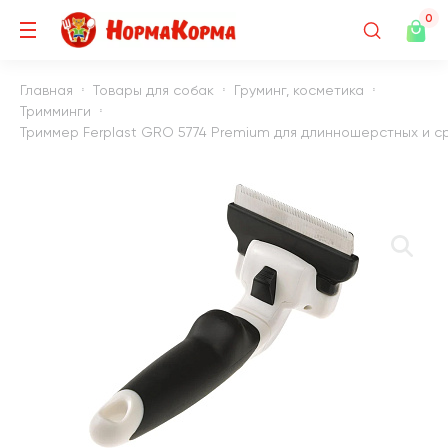
0
Главная
Товары для собак
Груминг, косметика
Тримминги
Триммер Ferplast GRO 5774 Premium для длинношерстных и с