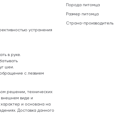
Порода питомца
Размер питомца
Страна-производитель
фективностью устранения
ть в руке.
батывать
уг шеи.
 обращение с лезвием
вом решении, технических
, внешнем виде и
 характер и основана на
едениях. Доставка данного