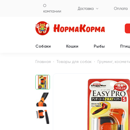
О
Доставка
Оплата
компании
Собаки
Кошки
Рыбы
Пти
Главная
Товары для собак
Груминг, космет