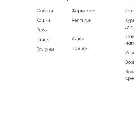
Собаки
Фермерам
Как
Кошки
Рептилии
Кур
дос
Рыбы
Сам
Акции
Птицы
маг
Бренды
Грызуны
Усл
Воз
Воз
сре