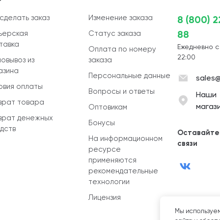
 сделать заказ
Изменение заказа
8 (800) 
88
ьерская
Статус заказа
тавка
Ежедневно с
Оплата по номеру
22:00
овывоз из
заказа
азина
Персональные данные
sales@
овия оплаты
Вопросы и ответы
Наши
врат товара
магаз
Оптовикам
врат денежных
Бонусы
дств
Оставайте
На информационном
связи
ресурсе
применяются
рекомендательные
технологии
Лицензия
Мы используем