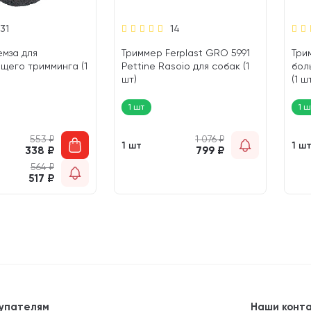
31
14
мза для
Триммер Ferplast GRO 5991
Три
щего тримминга (1
Pettine Rasoio для собак (1
бол
шт)
(1 ш
1 шт
1 ш
553
₽
1 076
₽
1 шт
1 ш
338
₽
799
₽
564
₽
517
₽
упателям
Наши конт