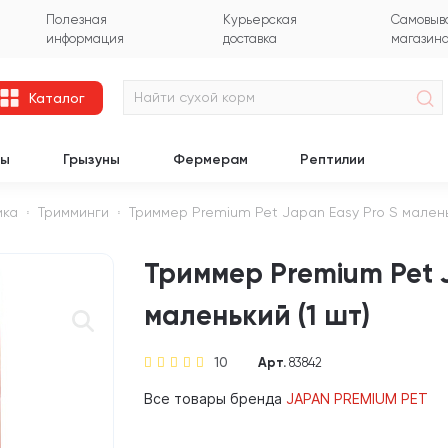
Полезная
Курьерская
Самовыво
информация
доставка
магазин
Каталог
цы
Грызуны
Фермерам
Рептилии
ика
Тримминги
Триммер Premium Pet Japan Easy Pro S маленьк
Триммер Premium Pet 
маленький (1 шт)
10
Арт.
83842
Все товары бренда
JAPAN PREMIUM PET