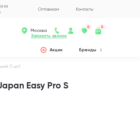
з из
Оптовикам
Контакты
а
0
0
Москва
Заказать звонок
Акции
Бренды
ий (1 шт)
Japan Easy Pro S