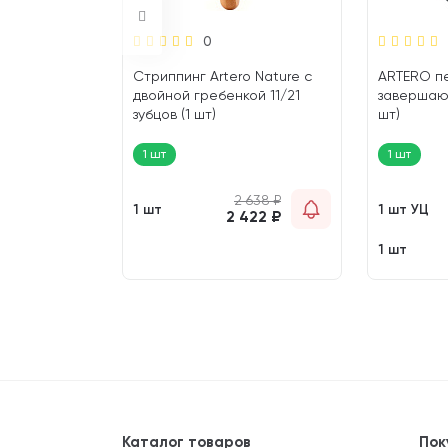
0
t GRO 5771
Стриппинг Artero Nature с
ARTERO пе
двойной гребенкой 11/21
завершаю
х и
зубцов (1 шт)
шт)
х собак
 и кошек (1
1 шт
1 шт
 033
₽
2 638
₽
1 шт
1 шт УЦ
 253
₽
2 422
₽
1 шт
Каталог товаров
Пок