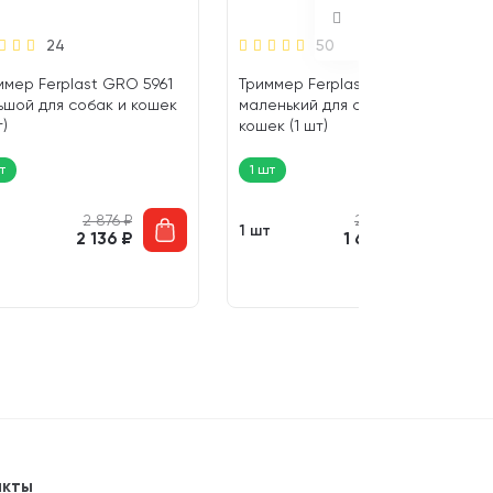
24
50
ммер Ferplast GRO 5961
Триммер Ferplast GRO 5960
ьшой для собак и кошек
маленький для собак и
т)
кошек (1 шт)
т
1 шт
2 876
₽
2 219
₽
т
1 шт
2 136
₽
1 648
₽
акты